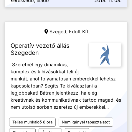
Kereskedő, eladó
2019. 11. 08.
Szeged,
Edolt Kft.
Operatív vezető állás
Szegeden
Szeretnél egy dinamikus,
komplex és kihívásokkal teli új
munkát, ahol folyamatosan emberekkel lehetsz
kapcsolatban? Segíts Te kiválasztani a
legjobbakat! Bátran jelentkezz, ha elég
kreatívnak és kommunikatívnak tartod magad, és
nem utolsó sorban szeretsz új emberekkel...
Teljes munkaidő 8 óra
Nem igényel tapasztalatot