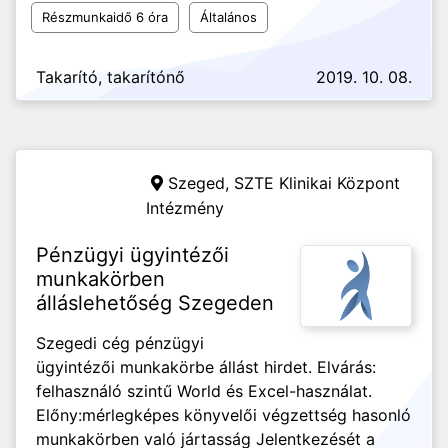
Részmunkaidő 6 óra
Általános
Takarító, takarítónő
2019. 10. 08.
Szeged,
SZTE Klinikai Központ
Intézmény
Pénzügyi ügyintézői
munkakörben
álláslehetőség Szegeden
Szegedi cég pénzügyi
ügyintézői munkakörbe állást hirdet. Elvárás:
felhasználó szintű World és Excel-használat.
Előny: ​mérlegképes könyvelői végzettség hasonló
munkakörben való jártasság Jelentkezését a