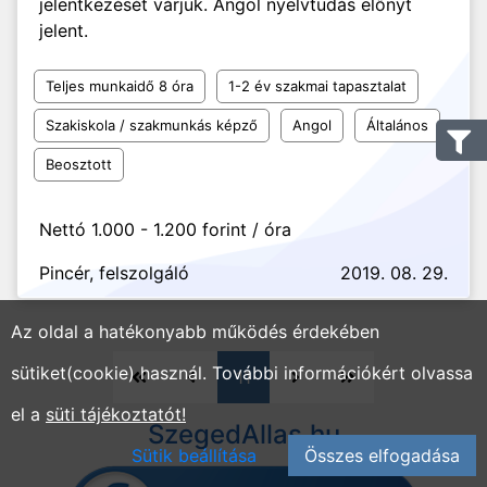
jelentkezését várjuk. Angol nyelvtudás előnyt
jelent.
Teljes munkaidő 8 óra
1-2 év szakmai tapasztalat
Szakiskola / szakmunkás képző
Angol
Általános
Beosztott
Nettó 1.000 - 1.200 forint / óra
Pincér, felszolgáló
2019. 08. 29.
Az oldal a hatékonyabb működés érdekében
sütiket(cookie) használ. További információkért olvassa
11
el a
süti tájékoztatót!
SzegedAllas.hu
Sütik beállítása
Összes elfogadása