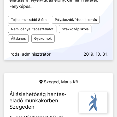
ellátására. Nyelvtudás előny, de nem feltétel.
Fényképes...
Teljes munkaidő 8 óra
Pályakezdő/friss diplomás
Nem igényel tapasztalatot
Szakközépiskola
Általános
Gyakornok
Irodai adminisztrátor
2019. 10. 31.
Szeged,
Maus Kft.
Álláslehetőség hentes-
eladó munkakörben
Szegeden