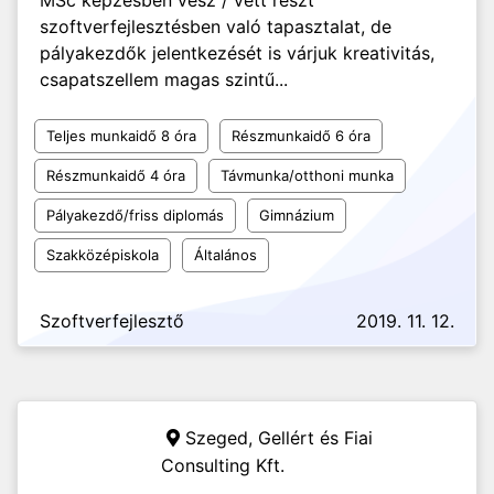
MSc képzésben vesz / vett részt
szoftverfejlesztésben való tapasztalat, de
pályakezdők jelentkezését is várjuk kreativitás,
csapatszellem magas szintű...
Teljes munkaidő 8 óra
Részmunkaidő 6 óra
Részmunkaidő 4 óra
Távmunka/otthoni munka
Pályakezdő/friss diplomás
Gimnázium
Szakközépiskola
Általános
Szoftverfejlesztő
2019. 11. 12.
Szeged,
Gellért és Fiai
Consulting Kft.