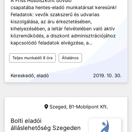
A Friss Húsdiszkont bővülő
csapatába hentes-eladó munkatársat keresünk!
Feladatok: vevők szakszerű és udvarias
kiszolgálása, az áru érkeztetésében,
kihelyezésében, a leltár felvételében való aktív
közreműködés, a diszkont adminisztrációjához
kapcsolódó feladatok elvégzése, a...
Teljes munkaidő 8 óra
Általános
Kereskedő, eladó
2019. 10. 30.
Szeged,
B1-Mobilpont Kft.
Bolti eladói
álláslehetőség Szegeden