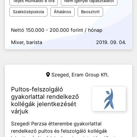
Teljes munkaidő 8 óra
Nem igényel tapasztalatot
Szakközépiskola
Általános
Beosztott
Nettó 150.000 - 200.000 forint / hónap
Mixer, barista
2019. 09. 04.
Szeged,
Eram Group Kft.
Pultos-felszolgáló
gyakorlattal rendelkező
kollégák jelentkezését
várjuk
Szegedi Perzsa étterembe gyakorlattal
rendelkező pultos és felszolgáló kollégák