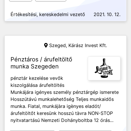
Értékesítési, kereskedelmi vezető
2021. 10. 12.
Szeged,
Kárász Invest Kft.
Pénztáros / árufeltöltő
munka Szegeden
pénztár kezelése vevők
kiszolgálása árufeltöltés
Munkájára igényes személy pénztárgép ismerete
Hosszútávú munkalehetőség Teljes munkaidős
munka. Fiatal, munkájàra igènyes eladót/
árufeltöltőt keresünk hosszú tàvra NON-STOP
nyitvatartású Nemzeti Dohányboltba 12 órás...