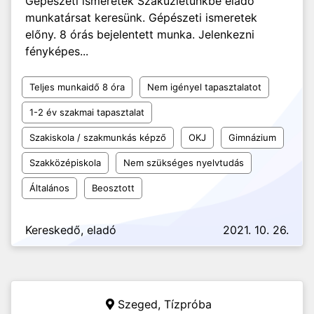
Gépészeti ismeretek Szaküzletünkbe eladó
munkatársat keresünk. Gépészeti ismeretek
előny. 8 órás bejelentett munka. Jelenkezni
fényképes...
Teljes munkaidő 8 óra
Nem igényel tapasztalatot
1-2 év szakmai tapasztalat
Szakiskola / szakmunkás képző
OKJ
Gimnázium
Szakközépiskola
Nem szükséges nyelvtudás
Általános
Beosztott
Kereskedő, eladó
2021. 10. 26.
Szeged,
Tízpróba