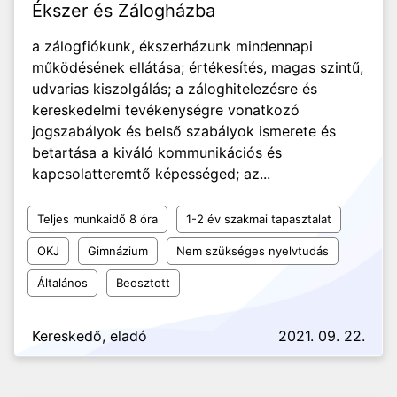
Ékszer és Zálogházba
a zálogfiókunk, ékszerházunk mindennapi
működésének ellátása; értékesítés, magas szintű,
udvarias kiszolgálás; a záloghitelezésre és
kereskedelmi tevékenységre vonatkozó
jogszabályok és belső szabályok ismerete és
betartása a kiváló kommunikációs és
kapcsolatteremtő képességed; az...
Teljes munkaidő 8 óra
1-2 év szakmai tapasztalat
OKJ
Gimnázium
Nem szükséges nyelvtudás
Általános
Beosztott
Kereskedő, eladó
2021. 09. 22.