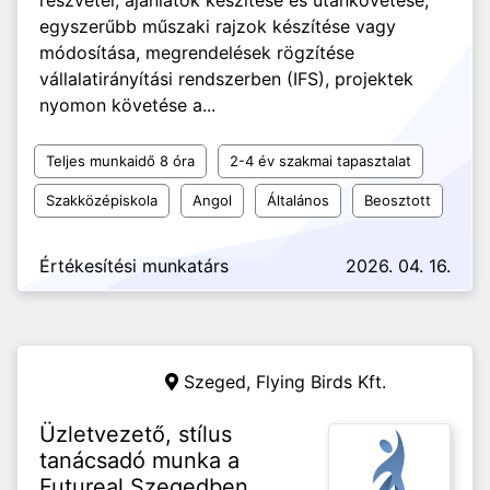
részvétel, ajánlatok készítése és utánkövetése,
egyszerűbb műszaki rajzok készítése vagy
módosítása, megrendelések rögzítése
vállalatirányítási rendszerben (IFS), projektek
nyomon követése a...
Teljes munkaidő 8 óra
2-4 év szakmai tapasztalat
Szakközépiskola
Angol
Általános
Beosztott
Értékesítési munkatárs
2026. 04. 16.
Szeged,
Flying Birds Kft.
Üzletvezető, stílus
tanácsadó munka a
Futureal Szegedben