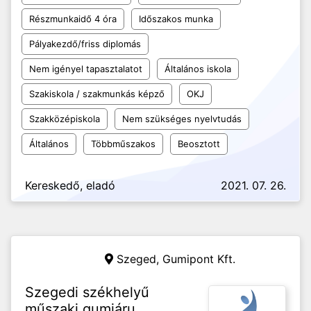
Részmunkaidő 4 óra
Időszakos munka
Pályakezdő/friss diplomás
Nem igényel tapasztalatot
Általános iskola
Szakiskola / szakmunkás képző
OKJ
Szakközépiskola
Nem szükséges nyelvtudás
Általános
Többműszakos
Beosztott
Kereskedő, eladó
2021. 07. 26.
Szeged,
Gumipont Kft.
Szegedi székhelyű
műszaki gumiáru