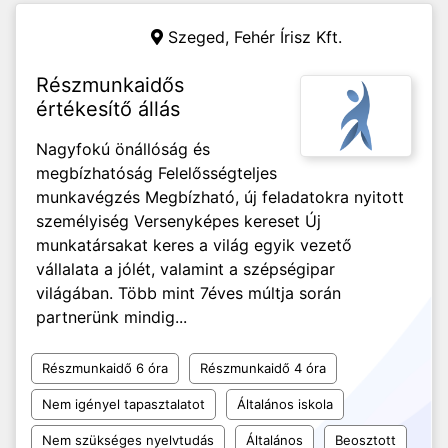
Szeged,
Fehér Írisz Kft.
Részmunkaidős
értékesítő állás
Nagyfokú önállóság és
megbízhatóság Felelősségteljes
munkavégzés Megbízható, új feladatokra nyitott
személyiség Versenyképes kereset Új
munkatársakat keres a világ egyik vezető
vállalata a jólét, valamint a szépségipar
világában. Több mint 7éves múltja során
partnerünk mindig...
Részmunkaidő 6 óra
Részmunkaidő 4 óra
Nem igényel tapasztalatot
Általános iskola
Nem szükséges nyelvtudás
Általános
Beosztott