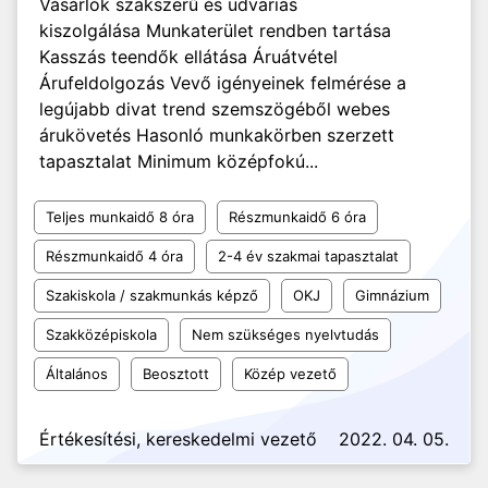
Vásárlók szakszerű és udvarias
kiszolgálása Munkaterület rendben tartása
Kasszás teendők ellátása Áruátvétel
Árufeldolgozás Vevő igényeinek felmérése a
legújabb divat trend szemszögéből webes
árukövetés Hasonló munkakörben szerzett
tapasztalat Minimum középfokú...
Teljes munkaidő 8 óra
Részmunkaidő 6 óra
Részmunkaidő 4 óra
2-4 év szakmai tapasztalat
Szakiskola / szakmunkás képző
OKJ
Gimnázium
Szakközépiskola
Nem szükséges nyelvtudás
Általános
Beosztott
Közép vezető
Értékesítési, kereskedelmi vezető
2022. 04. 05.