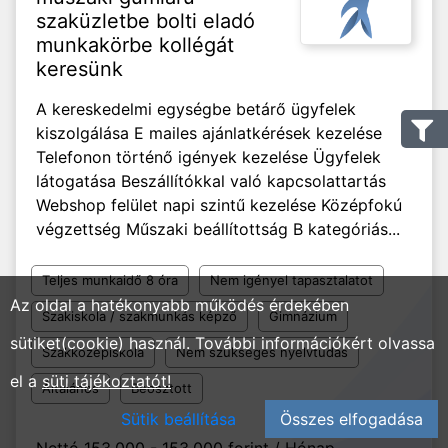
szaküzletbe bolti eladó
munkakörbe kollégát
keresünk
A kereskedelmi egységbe betárő ügyfelek
kiszolgálása E mailes ajánlatkérések kezelése
Telefonon történő igények kezelése Ügyfelek
látogatása Beszállítókkal való kapcsolattartás
Webshop felület napi szintű kezelése Középfokú
végzettség Műszaki beállítottság B kategóriás...
Teljes munkaidő 8 óra
Nem igényel tapasztalatot
Az oldal a hatékonyabb működés érdekében
Szakiskola / szakmunkás képző
Gimnázium
sütiket(cookie) használ. További információkért olvassa
Szakközépiskola
Nem szükséges nyelvtudás
el a
süti tájékoztatót!
Általános
Beosztott
Sütik beállítása
Összes elfogadása