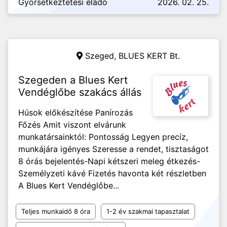
Gyorsétkeztetési eladó
2026. 02. 25.
Szeged,
BLUES KERT Bt.
Szegeden a Blues Kert
Vendéglőbe szakács állás
Húsok előkészítése Panírozás
Főzés Amit viszont elvárunk
munkatársainktól: Pontosság Legyen precíz,
munkájára igényes Szeresse a rendet, tisztaságot
8 órás bejelentés-Napi kétszeri meleg étkezés-
Személyzeti kávé Fizetés havonta két részletben
A Blues Kert Vendéglőbe...
Teljes munkaidő 8 óra
1-2 év szakmai tapasztalat