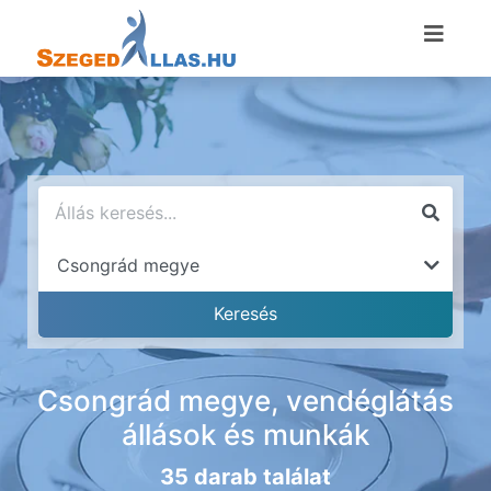
Csongrád megye, vendéglátás
állások és munkák
35 darab találat