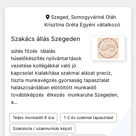
Szeged,
Somogyváriné Oláh
Krisztina Gréta Egyéni vállalkozó
Szakács állás Szegeden
sütés főzés tálalás
húselőkészítés nyilvántartások
vezetése kollégákkal való jó
kapcsolat kialakítása szakmai alázat precíz,
tiszta munkavégzés gyorsaság tapasztalat
halászcsárdában elötöltött munkaidő
továbbképzés étkezés munkaruha Szegeden,
a...
Teljes munkaidő 8 óra
1-2 év szakmai tapasztalat
Szakiskola / szakmunkás képző