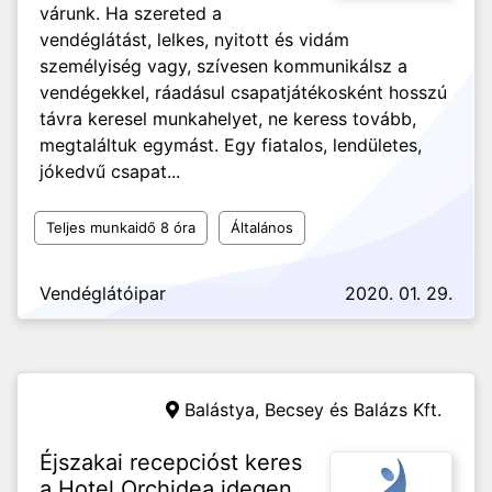
várunk. Ha szereted a
vendéglátást, lelkes, nyitott és vidám
személyiség vagy, szívesen kommunikálsz a
vendégekkel, ráadásul csapatjátékosként hosszú
távra keresel munkahelyet, ne keress tovább,
megtaláltuk egymást. Egy fiatalos, lendületes,
jókedvű csapat...
Teljes munkaidő 8 óra
Általános
Vendéglátóipar
2020. 01. 29.
Balástya,
Becsey és Balázs Kft.
Éjszakai recepcióst keres
a Hotel Orchidea idegen