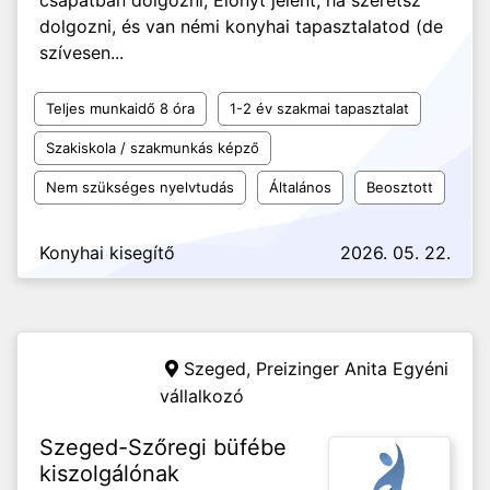
csapatban dolgozni; Előnyt jelent, ha szeretsz
dolgozni, és van némi konyhai tapasztalatod (de
szívesen...
Teljes munkaidő 8 óra
1-2 év szakmai tapasztalat
Szakiskola / szakmunkás képző
Nem szükséges nyelvtudás
Általános
Beosztott
Konyhai kisegítő
2026. 05. 22.
Szeged,
Preizinger Anita Egyéni
vállalkozó
Szeged-Szőregi büfébe
kiszolgálónak