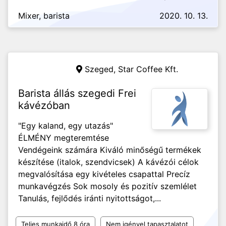
Mixer, barista
2020. 10. 13.
Szeged,
Star Coffee Kft.
Barista állás szegedi Frei
kávézóban
"Egy kaland, egy utazás"
ÉLMÉNY megteremtése
Vendégeink számára Kiváló minőségű termékek
készítése (italok, szendvicsek) A kávézói célok
megvalósítása egy kivételes csapattal Precíz
munkavégzés Sok mosoly és pozitív szemlélet
Tanulás, fejlődés iránti nyitottságot,...
Teljes munkaidő 8 óra
Nem igényel tapasztalatot