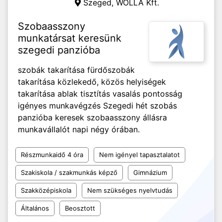
Szeged,
WOLLA Kft.
Szobaasszony
munkatársat keresünk
szegedi panzióba
szobák takarítása fürdőszobák
takarítása közlekedő, közös helyiségek
takarítása ablak tisztítás vasalás pontosság
igényes munkavégzés Szegedi hét szobás
panzióba keresek szobaasszony állásra
munkavállalót napi négy órában.
Részmunkaidő 4 óra
Nem igényel tapasztalatot
Szakiskola / szakmunkás képző
Gimnázium
Szakközépiskola
Nem szükséges nyelvtudás
Általános
Beosztott