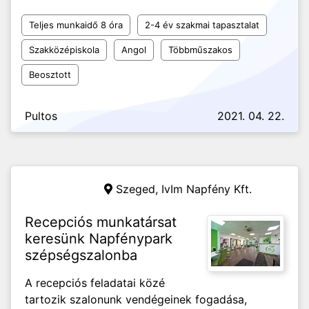
Teljes munkaidő 8 óra
2-4 év szakmai tapasztalat
Szakközépiskola
Angol
Többműszakos
Beosztott
Pultos
2021. 04. 22.
Szeged,
IvIm Napfény Kft.
Recepciós munkatársat
keresünk Napfénypark
szépségszalonba
A recepciós feladatai közé
tartozik szalonunk vendégeinek fogadása,