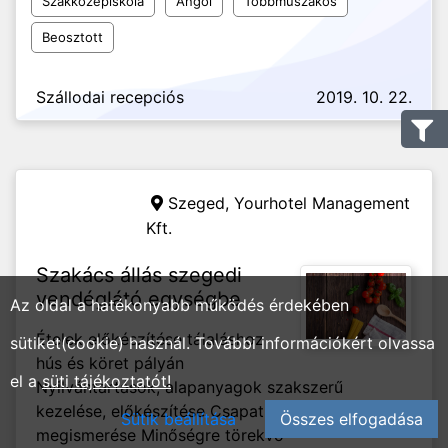
Szakközépiskola
Angol
Többműszakos
Beosztott
Szállodai recepciós
2019. 10. 22.
Szeged,
Yourhotel Management
Kft.
Szakács állás szegedi
vendéglátó egységbe
Az oldal a hatékonyabb működés érdekében
Ételek előkészítése tálaláshoz
sütiket(cookie) használ. További információkért olvassa
hús és köret pályán
el a
süti tájékoztatót!
Nyilvántartások, alapanyagok szakszerű
kezelése, előkészítése Csapatmunka, trendnek
Sütik beállítása
Összes elfogadása
megismerése Minőségre törekvő