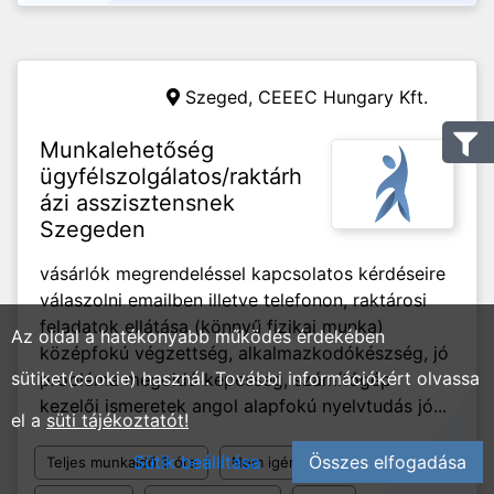
Szeged,
CEEEC Hungary Kft.
Munkalehetőség
ügyfélszolgálatos/raktárh
ázi asszisztensnek
Szegeden
vásárlók megrendeléssel kapcsolatos kérdéseire
válaszolni emailben illetve telefonon, raktárosi
feladatok ellátása (könnyű fizikai munka)
Az oldal a hatékonyabb működés érdekében
középfokú végzettség, alkalmazkodókészség, jó
sütiket(cookie) használ. További információkért olvassa
probléma megoldó képesség, számítógép
kezelői ismeretek angol alapfokú nyelvtudás jó...
el a
süti tájékoztatót!
Sütik beállítása
Összes elfogadása
Teljes munkaidő 8 óra
Nem igényel tapasztalatot