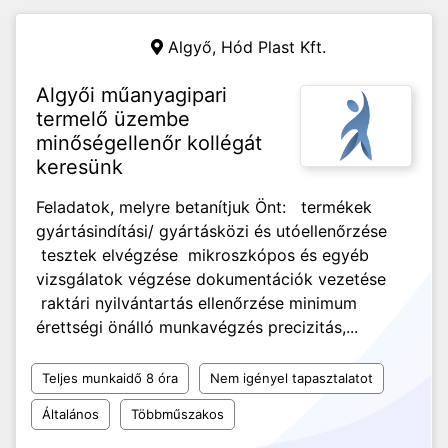
Algyő,
Hód Plast Kft.
Algyői műanyagipari
termelő üzembe
minőségellenőr kollégát
keresünk
Feladatok, melyre betanítjuk Önt: termékek
gyártásindítási/ gyártásközi és utóellenőrzése
tesztek elvégzése mikroszkópos és egyéb
vizsgálatok végzése dokumentációk vezetése
raktári nyilvántartás ellenőrzése minimum
érettségi önálló munkavégzés precizitás,...
Teljes munkaidő 8 óra
Nem igényel tapasztalatot
Általános
Többműszakos