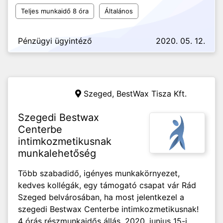
Teljes munkaidő 8 óra
Általános
Pénzügyi ügyintéző
2020. 05. 12.
Szeged,
BestWax Tisza Kft.
Szegedi Bestwax
Centerbe
intimkozmetikusnak
munkalehetőség
Több szabadidő, igényes munkakörnyezet,
kedves kollégák, egy támogató csapat vár Rád
Szeged belvárosában, ha most jelentkezel a
szegedi Bestwax Centerbe intimkozmetikusnak! ️
4 órás részmunkaidős állás, 2020. junius 15-i