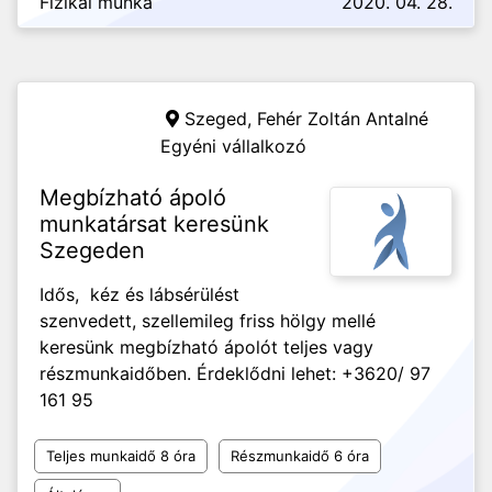
Fizikai munka
2020. 04. 28.
Szeged,
Fehér Zoltán Antalné
Egyéni vállalkozó
Megbízható ápoló
munkatársat keresünk
Szegeden
Idős, kéz és lábsérülést
szenvedett, szellemileg friss hölgy mellé
keresünk megbízható ápolót teljes vagy
részmunkaidőben. Érdeklődni lehet: +3620/ 97
161 95
Teljes munkaidő 8 óra
Részmunkaidő 6 óra