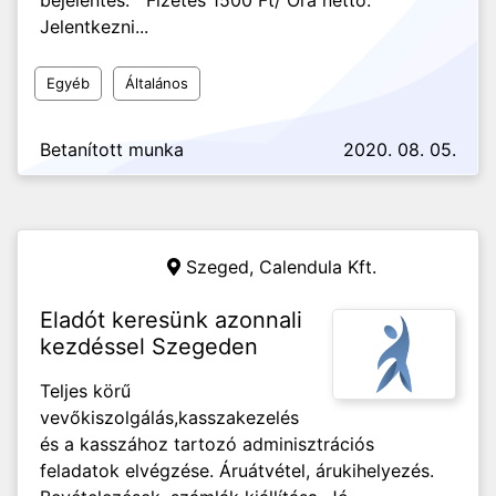
bejelentés. Fizetés 1500 Ft/ Óra nettó.
Jelentkezni...
Egyéb
Általános
Betanított munka
2020. 08. 05.
Szeged,
Calendula Kft.
Eladót keresünk azonnali
kezdéssel Szegeden
Teljes körű
vevőkiszolgálás,kasszakezelés
és a kasszához tartozó adminisztrációs
feladatok elvégzése. Áruátvétel, árukihelyezés.