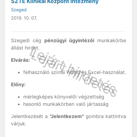
SZTE Klinikai Központ Intézmény
Szeged
2019. 10. 07.
Szegedi cég
pénzügyi ügyintézői
munkakörbe
állást hirdet.
Elvárás:
felhasználó szintű World és Excel-használat.
Előny:
mérlegképes könyvelői végzettség
hasonló munkakörben való jártasság
Jelentkezését a
"Jelentkezem"
gombra kattintva
várjuk.