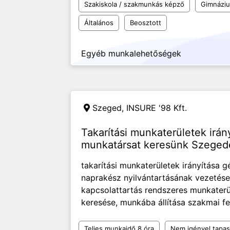
Szakiskola / szakmunkás képző
Gimnázi
Általános
Beosztott
Egyéb munkalehetőségek
Szeged,
INSURE '98 Kft.
Takarítási munkaterületek irán
munkatársat keresünk Szeged
takarítási munkaterületek irányítása g
naprakész nyilvántartásának vezetése
kapcsolattartás rendszeres munkaterül
keresése, munkába állítása szakmai fejl
Teljes munkaidő 8 óra
Nem igényel tapas