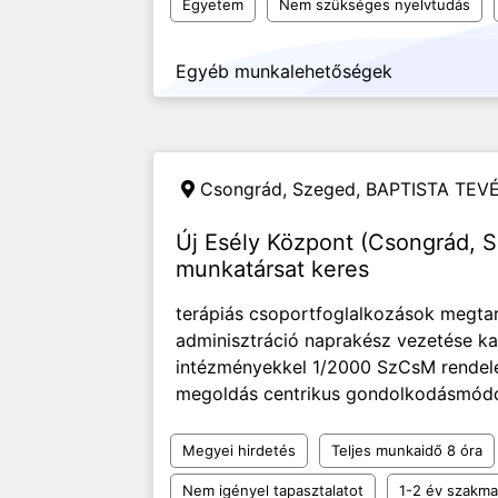
Egyetem
Nem szükséges nyelvtudás
Egyéb munkalehetőségek
Csongrád, Szeged,
BAPTISTA TEV
Új Esély Központ (Csongrád, S
munkatársat keres
terápiás csoportfoglalkozások megtar
adminisztráció naprakész vezetése ka
intézményekkel 1/2000 SzCsM rendele
megoldás centrikus gondolkodásmóddal
Megyei hirdetés
Teljes munkaidő 8 óra
Nem igényel tapasztalatot
1-2 év szakmai