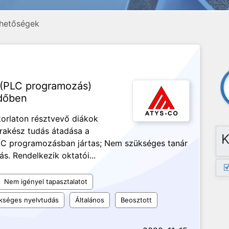
hetőségek
 (PLC programozás)
időben
orlaton résztvevő diákok
rakész tudás átadása a
K
LC programozásban jártas; Nem szükséges tanár
ás. Rendelkezik oktatói...
Nem igényel tapasztalatot
kséges nyelvtudás
Általános
Beosztott