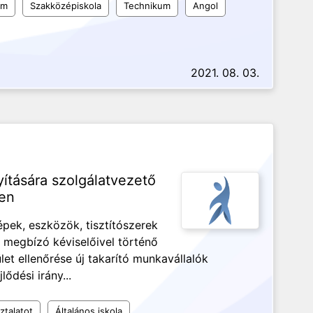
um
Szakközépiskola
Technikum
Angol
2021. 08. 03.
yítására szolgálatvezető
en
épek, eszközök, tisztítószerek
 megbízó kéviselőivel történő
et ellenőrése új takarító munkavállalók
ődési irány...
ztalatot
Általános iskola