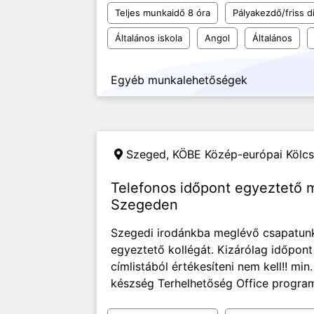
Teljes munkaidő 8 óra
Pályakezdő/friss d
Általános iskola
Angol
Általános
Egyéb munkalehetőségek
Szeged,
KÖBE Közép-európai Kölcs
Telefonos időpont egyeztető
Szegeden
Szegedi irodánkba meglévő csapatunk
egyeztető kollégát. Kizárólag időpont
címlistából értékesíteni nem kell!! m
készség Terhelhetőség Office programo