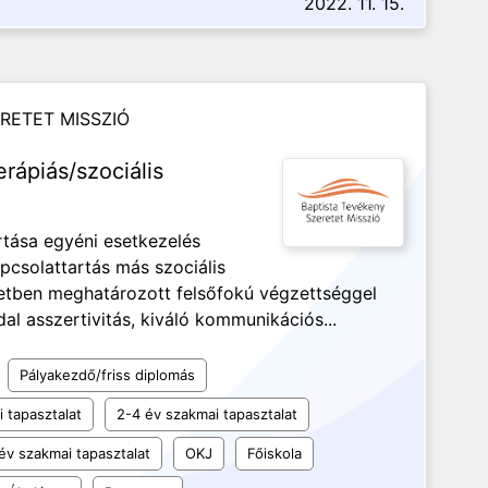
2022. 11. 15.
RETET MISSZIÓ
erápiás/szociális
tása egyéni esetkezelés
pcsolattartás más szociális
tben meghatározott felsőfokú végzettséggel
 asszertivitás, kiváló kommunikációs...
Pályakezdő/friss diplomás
 tapasztalat
2-4 év szakmai tapasztalat
év szakmai tapasztalat
OKJ
Főiskola