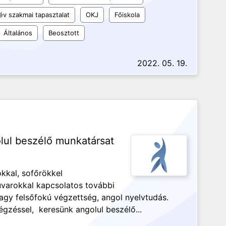
év szakmai tapasztalat
OKJ
Főiskola
Általános
Beosztott
2022. 05. 19.
ul beszélő munkatársat
kkal, sofőrökkel
uvarokkal kapcsolatos további
agy felsőfokú végzettség, angol nyelvtudás.
gzéssel, keresünk angolul beszélő...