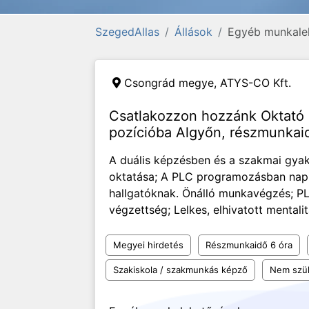
SzegedAllas
Állások
Egyéb munkale
Csongrád megye,
ATYS-CO Kft.
Csatlakozzon hozzánk Oktató
pozícióba Algyőn, részmunka
A duális képzésben és a szakmai gyak
oktatása; A PLC programozásban nap
hallgatóknak. Önálló munkavégzés; P
végzettség; Lelkes, elhivatott mentalit
Megyei hirdetés
Részmunkaidő 6 óra
Szakiskola / szakmunkás képző
Nem szü