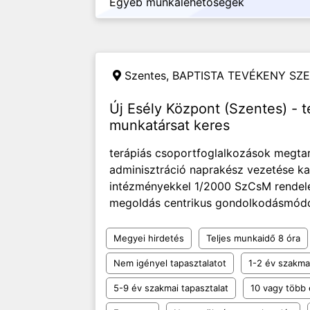
Egyéb munkalehetőségek
Szentes,
BAPTISTA TEVÉKENY SZE
Új Esély Központ (Szentes) - t
munkatársat keres
terápiás csoportfoglalkozások megtar
adminisztráció naprakész vezetése ka
intézményekkel 1/2000 SzCsM rendele
megoldás centrikus gondolkodásmóddal
Megyei hirdetés
Teljes munkaidő 8 óra
Nem igényel tapasztalatot
1-2 év szakmai
5-9 év szakmai tapasztalat
10 vagy több 