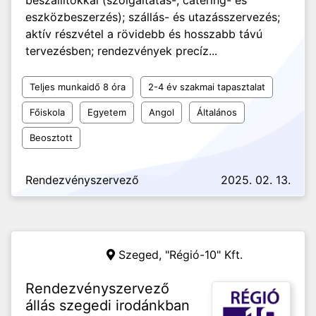
beszállítókkal (szolgáltatás-, catering- és
eszközbeszerzés); szállás- és utazásszervezés;
aktív részvétel a rövidebb és hosszabb távú
tervezésben; rendezvények precíz...
Teljes munkaidő 8 óra
2-4 év szakmai tapasztalat
Főiskola
Egyetem
Angol
Általános
Beosztott
Rendezvényszervező
2025. 02. 13.
Szeged,
"Régió-10" Kft.
Rendezvényszervező
állás szegedi irodánkban