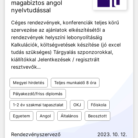
magabiztos angol
nyelvtudással
Céges rendezvények, konferenciák teljes körű
szervezése az ajánlatok elkészítésétől a
rendezvények helyszíni lebonyolításáig
Kalkulációk, költségvetések készítése (jó excel
tudás szükséges) Tárgyalás szponzorokkal,
kiállítókkal Jelentkezések / regisztrált
resztvevők...
Megyei hirdetés
Teljes munkaidő 8 óra
Pályakezdő/friss diplomás
1-2 év szakmai tapasztalat
OKJ
Főiskola
Egyetem
Angol
Általános
Beosztott
Rendezvényszervező
2023. 10. 12.