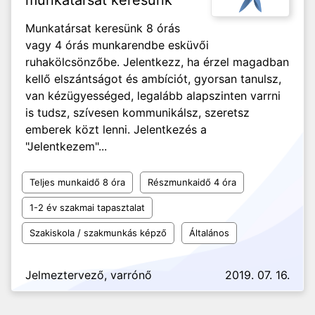
munkatársat keresünk
Munkatársat keresünk 8 órás
vagy 4 órás munkarendbe esküvői
ruhakölcsönzőbe. Jelentkezz, ha érzel magadban
kellő elszántságot és ambíciót, gyorsan tanulsz,
van kézügyességed, legalább alapszinten varrni
is tudsz, szívesen kommunikálsz, szeretsz
emberek közt lenni. Jelentkezés a
"Jelentkezem"...
Teljes munkaidő 8 óra
Részmunkaidő 4 óra
1-2 év szakmai tapasztalat
Szakiskola / szakmunkás képző
Általános
Jelmeztervező, varrónő
2019. 07. 16.