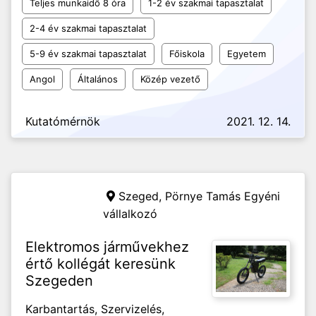
Teljes munkaidő 8 óra
1-2 év szakmai tapasztalat
2-4 év szakmai tapasztalat
5-9 év szakmai tapasztalat
Főiskola
Egyetem
Angol
Általános
Közép vezető
Kutatómérnök
2021. 12. 14.
Szeged,
Pörnye Tamás Egyéni
vállalkozó
Elektromos járművekhez
értő kollégát keresünk
Szegeden
Karbantartás, Szervizelés,