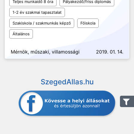
Teljes munkaidő 8 óra
Pályakezdő/friss diplomás
1-2 év szakmai tapasztalat
Szakiskola / szakmunkás képző
Főiskola
Általános
Mérnök, műszaki, villamossági
2019. 01. 14.
SzegedAllas.hu