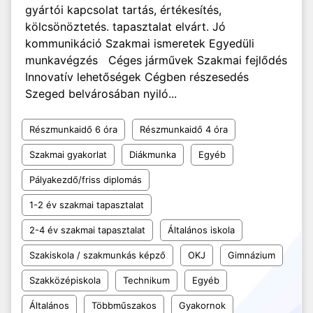
gyártói kapcsolat tartás, értékesítés,
kölcsönöztetés. tapasztalat elvárt. Jó
kommunikáció Szakmai ismeretek Egyedüli
munkavégzés Céges járművek Szakmai fejlődés
Innovatív lehetőségek Cégben részesedés
Szeged belvárosában nyiló...
Részmunkaidő 6 óra
Részmunkaidő 4 óra
Szakmai gyakorlat
Diákmunka
Egyéb
Pályakezdő/friss diplomás
1-2 év szakmai tapasztalat
2-4 év szakmai tapasztalat
Általános iskola
Szakiskola / szakmunkás képző
OKJ
Gimnázium
Szakközépiskola
Technikum
Egyéb
Általános
Többműszakos
Gyakornok