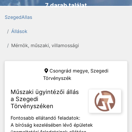
7 darab találat
SzegedAllas
Állások
Mérnök, műszaki, villamossági
Csongrád megye,
Szegedi
Törvényszék
Műszaki ügyintézői állás
a Szegedi
Törvényszéken
Fontosabb ellátandó feladatok:
A bíróság kezelésében lévő épületek