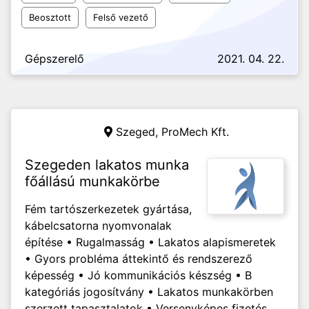
Beosztott
Felső vezető
Gépszerelő
2021. 04. 22.
Szeged,
ProMech Kft.
Szegeden lakatos munka
főállású munkakörbe
Fém tartószerkezetek gyártása,
kábelcsatorna nyomvonalak
építése • Rugalmasság • Lakatos alapismeretek
• Gyors probléma áttekintő és rendszerező
képesség • Jó kommunikációs készség • B
kategóriás jogosítvány • Lakatos munkakörben
szerzett tapasztalatok • Versenyképes fizetés