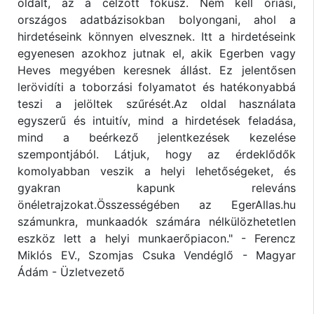
oldalt, az a célzott fókusz. Nem kell óriási,
országos adatbázisokban bolyongani, ahol a
hirdetéseink könnyen elvesznek. Itt a hirdetéseink
egyenesen azokhoz jutnak el, akik Egerben vagy
Heves megyében keresnek állást. Ez jelentősen
lerövidíti a toborzási folyamatot és hatékonyabbá
teszi a jelöltek szűrését.Az oldal használata
egyszerű és intuitív, mind a hirdetések feladása,
mind a beérkező jelentkezések kezelése
szempontjából. Látjuk, hogy az érdeklődők
komolyabban veszik a helyi lehetőségeket, és
gyakran kapunk releváns
önéletrajzokat.Összességében az EgerAllas.hu
számunkra, munkaadók számára nélkülözhetetlen
eszköz lett a helyi munkaerőpiacon." - Ferencz
Miklós EV., Szomjas Csuka Vendéglő - Magyar
Ádám - Üzletvezető