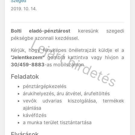
Szeged
2019. 10. 14.
Bolti eladó-pénztárost
keresünk szegedi
pékségbe azonnali kezdéssel.
Kérjük, hogy fényképes önéletrajzát küldje el a
"Jelentkezem"
gombra kattintva vagy hívjon a
30/459-8883
-as mobilszámon.
Feladatok
pénztárgépkezelés
árukihelyezés, áru átvétel, árufeltöltés
vevők udvarias kiszolgálása, termékek
ajánlása
kávéfőzés
a munka terület tisztántartása
Elvárások