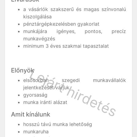
a vásárlók szakszerű és magas színvonalú
kiszolgálása
pénztárgépkezelésben gyakorlat
munkájára igényes, pontos, precíz
munkavégzés
minimum 3 éves szakmai tapasztalat
Előnyök
elsősorban szegedi munkavállalók
jelentkezését várjuk
gyorsaság
munka iránti alázat
Amit kínálunk
hosszú távú munka lehetőség
munkaruha