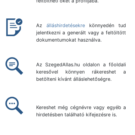
feltöltheti őket a profiljába.
Az
álláshirdetésekre
könnyedén tud
jelentkezni a generált vagy a feltöltött
dokumentumokat használva.
Az SzegedAllas.hu oldalon a főoldali
keresővel könnyen rákereshet a
betölteni kívánt álláslehetőségre.
Kereshet még cégnévre vagy egyéb a
hirdetésben található kifejezésre is.