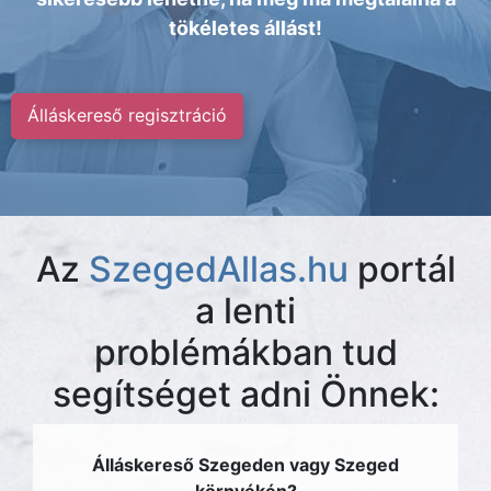
tökéletes állást!
Álláskereső regisztráció
Az
SzegedAllas.hu
portál
a lenti
problémákban tud
segítséget adni Önnek:
Álláskereső Szegeden vagy Szeged