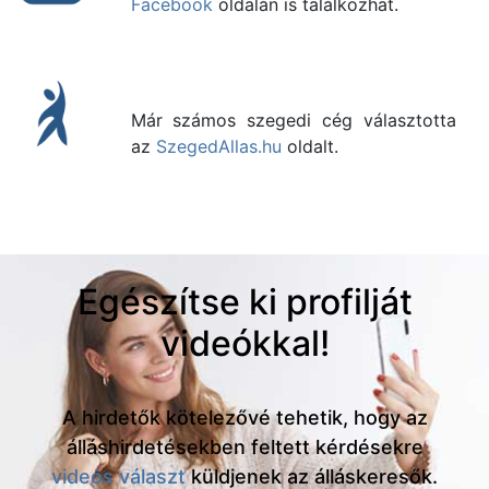
Facebook
oldalán is találkozhat.
Már számos szegedi cég választotta
az
SzegedAllas.hu
oldalt.
Egészítse ki profilját
videókkal!
A hirdetők kötelezővé tehetik, hogy az
álláshirdetésekben feltett kérdésekre
videós választ
küldjenek az álláskeresők.