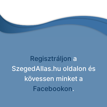
Regisztráljon
a
SzegedAllas.hu oldalon és
kövessen minket a
Facebookon
.