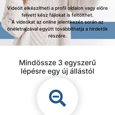
Videóit elkészítheti a profil oldalon vagy előre
felvett kész fájlokat is feltölthet.
A videókat az online jelentkezés során az
önéletrajzával együtt továbbíthatja a hirdetők
részére.
Mindössze 3 egyszerű
lépésre egy új állástól