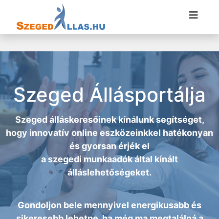
Szeged Állásportálja
Szeged álláskeresőinek kínálunk segítséget,
hogy innovatív online eszközeinkkel hatékonyan
és gyorsan érjék el
a
szegedi munkaadók
által kínált
álláslehetőségeket.
Gondoljon bele mennyivel energikusabb és
sikeresebb lehetne, ha még ma megtalálná a