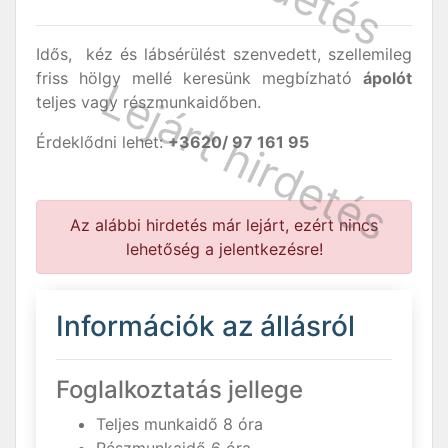
Idős, kéz és lábsérülést szenvedett, szellemileg
friss hölgy mellé keresünk megbízható
ápolót
teljes vagy részmunkaidőben.
Érdeklődni lehet:
+3620/ 97 161 95
Az alábbi hirdetés már lejárt, ezért nincs
lehetőség a jelentkezésre!
Információk az állásról
Foglalkoztatás jellege
Teljes munkaidő 8 óra