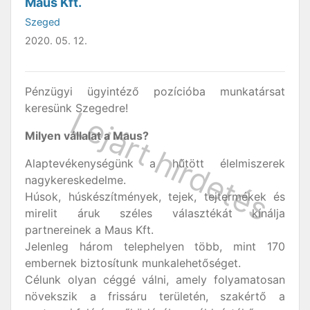
Maus Kft.
Szeged
2020. 05. 12.
Pénzügyi ügyintéző pozícióba munkatársat
keresünk Szegedre!
Milyen vállalat a Maus?
Alaptevékenységünk a hűtött élelmiszerek
nagykereskedelme.
Húsok, húskészítmények, tejek, tejtermékek és
mirelit áruk széles választékát kínálja
partnereinek a Maus Kft.
Jelenleg három telephelyen több, mint 170
embernek biztosítunk munkalehetőséget.
Célunk olyan céggé válni, amely folyamatosan
növekszik a frissáru területén, szakértő a