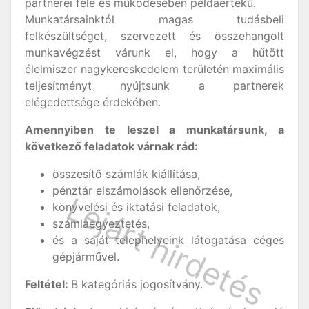
partnerei felé és működésében példaértékű.
Munkatársainktól magas tudásbeli
felkészültséget, szervezett és összehangolt
munkavégzést várunk el, hogy a hűtött
élelmiszer nagykereskedelem területén maximális
teljesítményt nyújtsunk a partnerek
elégedettsége érdekében.
Amennyiben te leszel a munkatársunk, a
következő feladatok várnak rád:
összesítő számlák kiállítása,
pénztár elszámolások ellenőrzése,
könyvelési és iktatási feladatok,
számlaegyeztetés,
és a saját telephelyeink látogatása céges
gépjárművel.
Feltétel:
B kategóriás jogosítvány.