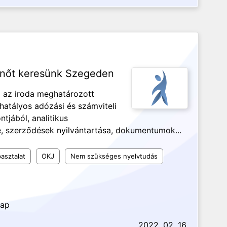
anőt keresünk Szegeden
a az iroda meghatározott
hatályos adózási és számviteli
tjából, analitikus
e, szerződések nyilvántartása, dokumentumok...
asztalat
OKJ
Nem szükséges nyelvtudás
nap
2022. 02. 16.