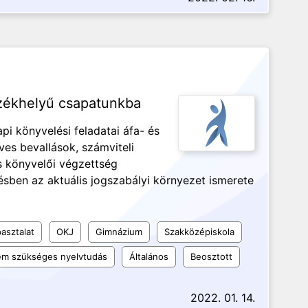
zékhelyű csapatunkba
i könyvelési feladatai áfa- és
es bevallások, számviteli
 könyvelői végzettség
ésben az aktuális jogszabályi környezet ismerete
asztalat
OKJ
Gimnázium
Szakközépiskola
m szükséges nyelvtudás
Általános
Beosztott
2022. 01. 14.