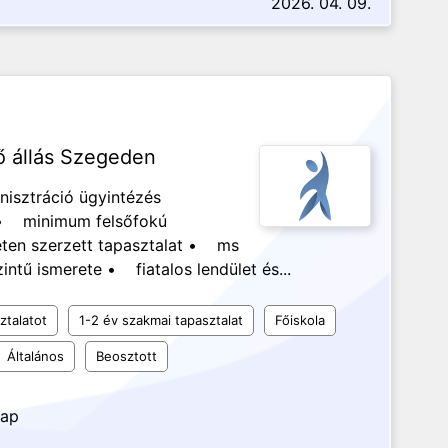
2026. 04. 09.
ző állás Szegeden
nisztráció ügyintézés
t • minimum felsőfokú
eten szerzett tapasztalat • ms
intű ismerete • fiatalos lendület és...
ztalatot
1-2 év szakmai tapasztalat
Főiskola
Általános
Beosztott
nap