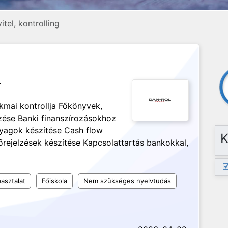
tel, kontrolling
r
mai kontrollja Főkönyvek,
zése Banki finanszírozásokhoz
nyagok készítése Cash flow
K
lőrejelzések készítése Kapcsolattartás bankokkal,
asztalat
Főiskola
Nem szükséges nyelvtudás