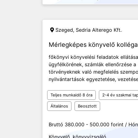
Szeged,
Sedria Alterego Kft.
Mérlegképes könyvelő kollég
főkönyvi könyvelési feladatok ellátás
ügyfélkörének, számlák ellenőrzése a 
törvényeknek való megfelelés szempon
nyilvántartások egyeztetése, vezetés
Teljes munkaidő 8 óra
2-4 év szakmai tap
Általános
Beosztott
Bruttó 380.000 - 500.000 forint / Hó
Könyvelő, könyvvizsgáló