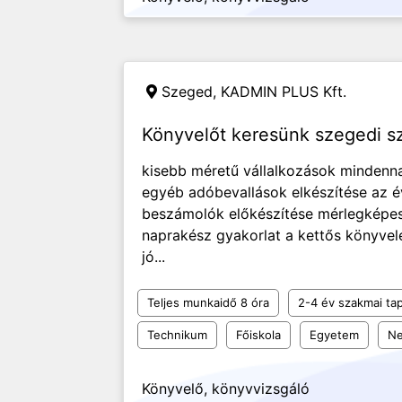
Szeged,
KADMIN PLUS Kft.
Könyvelőt keresünk szegedi s
kisebb méretű vállalkozások mindennap
egyéb adóbevallások elkészítése az év
beszámolók előkészítése mérlegképes
naprakész gyakorlat a kettős könyvel
jó...
Teljes munkaidő 8 óra
2-4 év szakmai tap
Technikum
Főiskola
Egyetem
Ne
Könyvelő, könyvvizsgáló