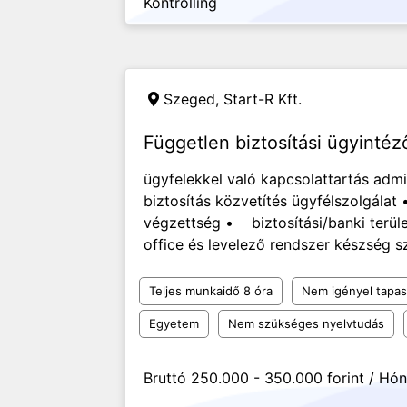
Kontrolling
Szeged,
Start-R Kft.
Független biztosítási ügyinté
ügyfelekkel való kapcsolattartás admi
biztosítás közvetítés ügyfélszolgála
végzettség • biztosítási/banki terül
office és levelező rendszer készség sz
Teljes munkaidő 8 óra
Nem igényel tapas
Egyetem
Nem szükséges nyelvtudás
Bruttó 250.000 - 350.000 forint / Hó