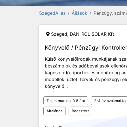
SzegedAllas
Állások
Pénzügy, számvi
Szeged,
DAN-ROL SOLAR Kft.
Könyvelő / Pénzügyi Kontrolle
Külső könyvelőirodák munkájának szak
beszámolók és adóbevallások ellenőr
kapcsolódó riportok és monitoring a
modellek, üzleti tervek és pénzügyi e
könyvelő...
Teljes munkaidő 8 óra
2-4 év szakmai tap
Általános
Beosztott