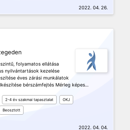
2022. 04. 26.
Szegeden
szintű, folyamatos ellátása
us nyilvántartások kezelése
észítése éves zárási munkálatok
lkészítése bérszámfejtés Mérleg képes...
2-4 év szakmai tapasztalat
OKJ
Beosztott
2022. 04. 04.