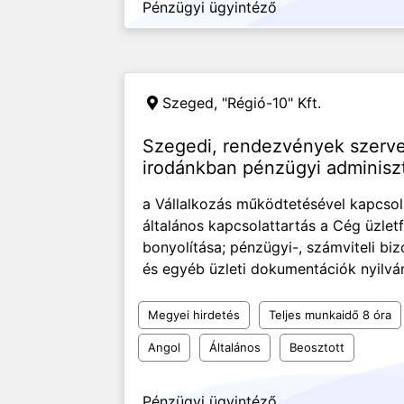
Pénzügyi ügyintéző
Szeged,
"Régió-10" Kft.
Szegedi, rendezvények szerve
irodánkban pénzügyi adminisztr
a Vállalkozás működtetésével kapcsol
általános kapcsolattartás a Cég üzletf
bonyolítása; pénzügyi-, számviteli bi
és egyéb üzleti dokumentációk nyilván
Megyei hirdetés
Teljes munkaidő 8 óra
Angol
Általános
Beosztott
Pénzügyi ügyintéző