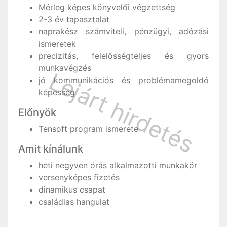
Mérleg képes könyvelői végzettség
2-3 év tapasztalat
naprakész számviteli, pénzügyi, adózási
ismeretek
precizitás, felelősségteljes és gyors
munkavégzés
jó kommunikációs és problémamegoldó
képesség
Előnyök
Tensoft program ismerete
Amit kínálunk
heti negyven órás alkalmazotti munkakör
versenyképes fizetés
dinamikus csapat
családias hangulat