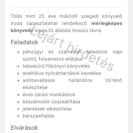
Több mint 25 éve működő szegedi könyvelő
iroda tapasztalattal rendelkező
mérlegképes
könyvelő
t keres fő állásba hosszú távra.
Feladatok
pénzügyi és számviteli feladatok napi
szintű, folyamatos ellátása
teljeskörű főkönyvi könyvelés
analitikus nyilvántartások kezelése
adóbevallások határidőre történő
elkészítése
éves zárási munkálatok
beszámolók összeállítása
jelentések elkészítése
bérszámfejtés
Elvárások