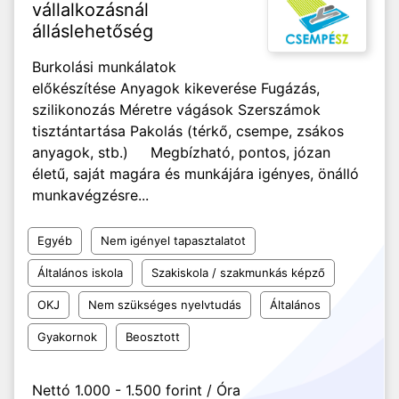
vállalkozásnál
álláslehetőség
Burkolási munkálatok
előkészítése Anyagok kikeverése Fugázás,
szilikonozás Méretre vágások Szerszámok
tisztántartása Pakolás (térkő, csempe, zsákos
anyagok, stb.) Megbízható, pontos, józan
életű, saját magára és munkájára igényes, önálló
munkavégzésre...
Egyéb
Nem igényel tapasztalatot
Általános iskola
Szakiskola / szakmunkás képző
OKJ
Nem szükséges nyelvtudás
Általános
Gyakornok
Beosztott
Nettó 1.000 - 1.500 forint / Óra