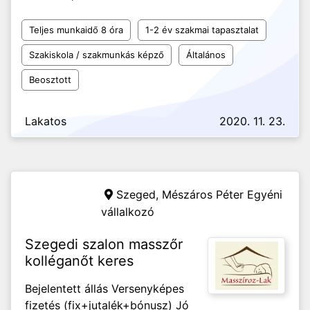
Teljes munkaidő 8 óra
1-2 év szakmai tapasztalat
Szakiskola / szakmunkás képző
Általános
Beosztott
Lakatos
2020. 11. 23.
Szeged,
Mészáros Péter Egyéni
vállalkozó
Szegedi szalon masszőr
kolléganőt keres
Bejelentett állás Versenyképes
fizetés (fix+jutalék+bónusz) Jó