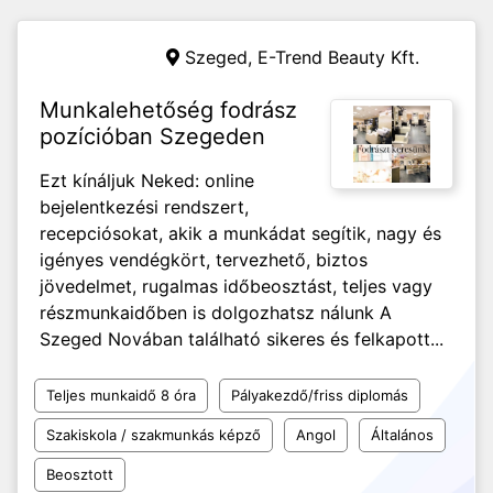
Szeged,
E-Trend Beauty Kft.
Munkalehetőség fodrász
pozícióban Szegeden
Ezt kínáljuk Neked: online
bejelentkezési rendszert,
recepciósokat, akik a munkádat segítik, nagy és
igényes vendégkört, tervezhető, biztos
jövedelmet, rugalmas időbeosztást, teljes vagy
részmunkaidőben is dolgozhatsz nálunk A
Szeged Novában található sikeres és felkapott...
Teljes munkaidő 8 óra
Pályakezdő/friss diplomás
Szakiskola / szakmunkás képző
Angol
Általános
Beosztott