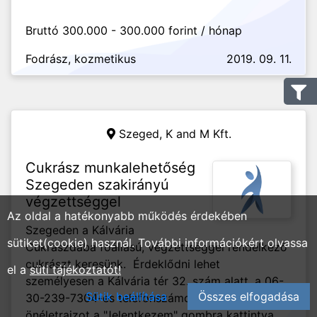
Bruttó 300.000 - 300.000 forint / hónap
Fodrász, kozmetikus
2019. 09. 11.
Szeged,
K and M Kft.
Cukrász munkalehetőség
Szegeden szakirányú
végzettséggel
Az oldal a hatékonyabb működés érdekében
Szegeden a Kálvária
sütiket(cookie) használ. További információkért olvassa
Cukrászdába főállású, végzettséggel rendelkező
cukrászt keresünk. Érdeklődni lehet
el a
süti tájékoztatót!
személyesen a Kálvária tér 32. szám alatt, a 06-
Sütik beállítása
Összes elfogadása
30-239-7304-es telefonszámon, illetve az
önéletrajzot a "Jelentkezem" gombra kattintva