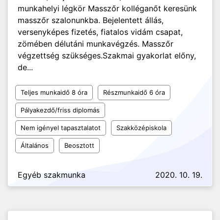
munkahelyi légkör Masszőr kolléganőt keresünk
masszőr szalonunkba. Bejelentett állás,
versenyképes fizetés, fiatalos vidám csapat,
zömében délutáni munkavégzés. Masszőr
végzettség szükséges.Szakmai gyakorlat előny,
de...
Teljes munkaidő 8 óra
Részmunkaidő 6 óra
Pályakezdő/friss diplomás
Nem igényel tapasztalatot
Szakközépiskola
Általános
Beosztott
Egyéb szakmunka
2020. 10. 19.