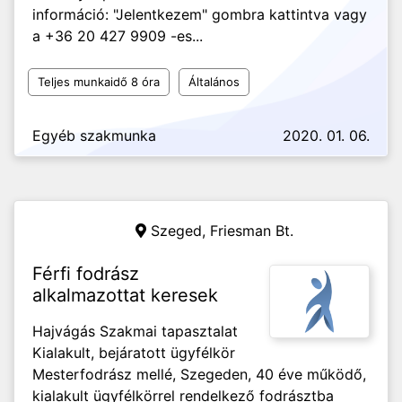
információ: "Jelentkezem" gombra kattintva vagy
a +36 20 427 9909 -es...
Teljes munkaidő 8 óra
Általános
Egyéb szakmunka
2020. 01. 06.
Szeged,
Friesman Bt.
Férfi fodrász
alkalmazottat keresek
Hajvágás Szakmai tapasztalat
Kialakult, bejáratott ügyfélkör
Mesterfodrász mellé, Szegeden, 40 éve működő,
kialakult ügyfélkörrel rendelkező fodrásztba