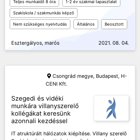
Teljes munkaidő 8 óra
1-2 év szakmai tapasztalat
Szakiskola / szakmunkás képző
Nem szükséges nyelvtudás
Általános
Beosztott
Esztergályos, marós
2021. 08. 04.
Csongrád megye, Budapest,
H-
CENI Kft.
Szegedi és vidéki
munkára villanyszerelő
kollégákat keresünk
azonnali kezdéssel
IT atruktúrált hálózatok kiépítése. Villany szerelő