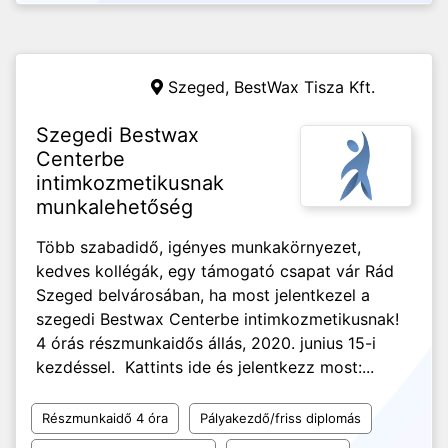
Szeged,
BestWax Tisza Kft.
Szegedi Bestwax
Centerbe
intimkozmetikusnak
munkalehetőség
Több szabadidő, igényes munkakörnyezet,
kedves kollégák, egy támogató csapat vár Rád
Szeged belvárosában, ha most jelentkezel a
szegedi Bestwax Centerbe intimkozmetikusnak! ️
4 órás részmunkaidős állás, 2020. junius 15-i
kezdéssel. ️ Kattints ide és jelentkezz most:...
Részmunkaidő 4 óra
Pályakezdő/friss diplomás