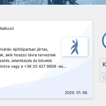
llalkozó
várás: építőiparban jártas,
ak, akik hosszú távra terveznek
izetés Jelentkezés és bővebb
K
tintva vagy a +36 20 427 9909 -es...
2020. 01. 06.