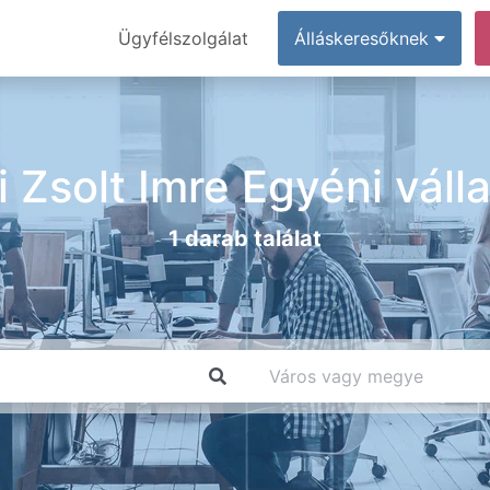
Ügyfélszolgálat
Álláskeresőknek
 Zsolt Imre Egyéni váll
1 darab találat