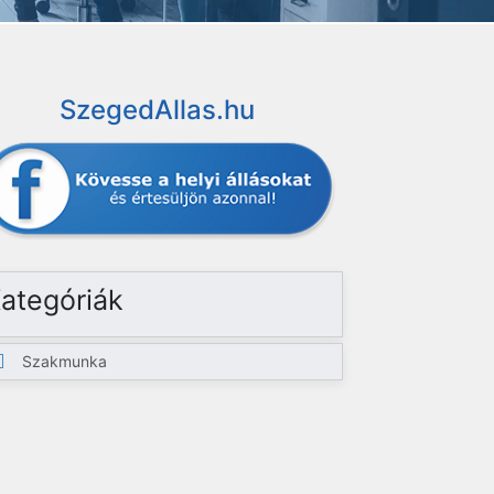
SzegedAllas.hu
ategóriák
Szakmunka