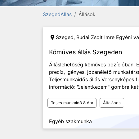
SzegedAllas
Állások
Szeged,
Budai Zsolt Imre Egyéni vá
Kőműves állás Szegeden
Álláslehetőség kőműves pozícióban. El
precíz, igényes, józanélető munkatárs
Teljesmunkaidős állás Versenyképes f
információ: "Jelentkezem" gombra kat
Teljes munkaidő 8 óra
Általános
Egyéb szakmunka