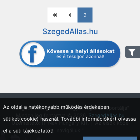
2
SzegedAllas.hu
Az oldal a hatékonyabb működés érdekében
"Szeged, Csongrád vármegyei régió állásportálja"
Minden jog fentartva © 2026.
SzegedAllas.hu
sütiket(cookie) használ. További információkért olvassa
Üzemeltető: IT-Nav Hungary Kft. | "Az elsők közé
navigáljuk!"
el a
süti tájékoztatót!