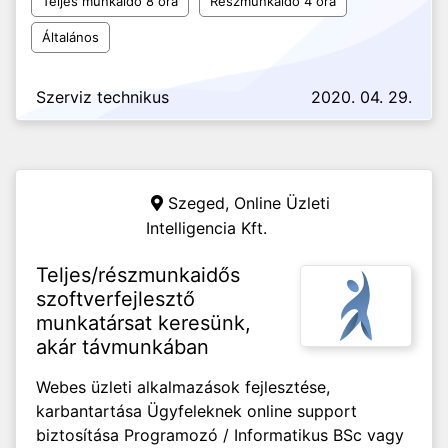
Teljes munkaidő 8 óra
Részmunkaidő 4 óra
Általános
Szerviz technikus
2020. 04. 29.
Szeged,
Online Üzleti
Intelligencia Kft.
Teljes/részmunkaidős
szoftverfejlesztő
munkatársat keresünk,
akár távmunkában
Webes üzleti alkalmazások fejlesztése,
karbantartása Ügyfeleknek online support
biztosítása Programozó / Informatikus BSc vagy