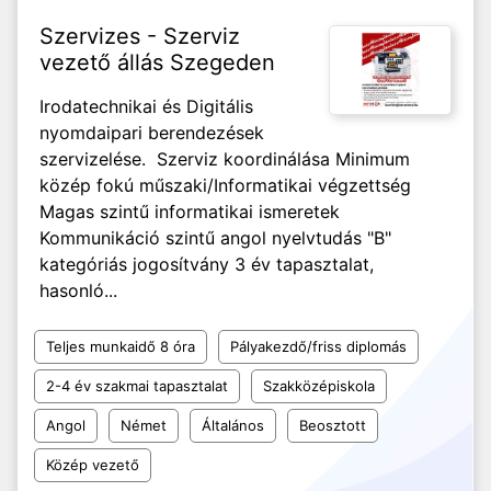
Szervizes - Szerviz
vezető állás Szegeden
Irodatechnikai és Digitális
nyomdaipari berendezések
szervizelése. Szerviz koordinálása Minimum
közép fokú műszaki/Informatikai végzettség
Magas szintű informatikai ismeretek
Kommunikáció szintű angol nyelvtudás "B"
kategóriás jogosítvány 3 év tapasztalat,
hasonló...
Teljes munkaidő 8 óra
Pályakezdő/friss diplomás
2-4 év szakmai tapasztalat
Szakközépiskola
Angol
Német
Általános
Beosztott
Közép vezető