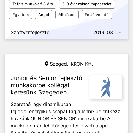
Teljes munkaidő 8 óra
5-9 év szakmai tapasztalat
Egyetem
Angol
Általános
Felső vezető
Szoftverfejlesztő
2019. 03. 06.
Szeged,
IKRON Kft.
Junior és Senior fejlesztő
munkakörbe kollégát
keresünk Szegeden
Szeretnél egy dinamikusan
fejlődő, energikus csapat tagja lenni? Jelentkezz
hozzánk ‘JUNIOR ÉS SENIOR' munkakörbe A
munkád során lehetőséged lesz: web alapú
ügyviteli és vállalatirányítási rendszerek