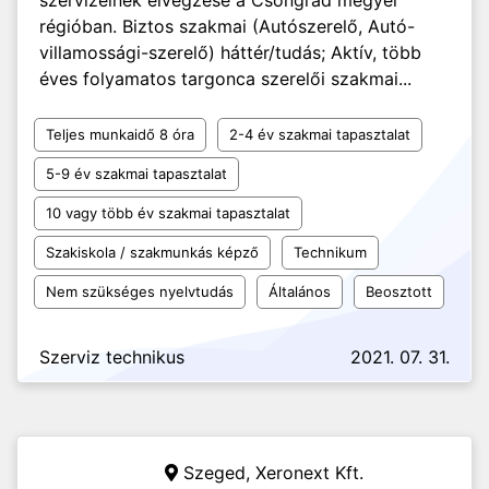
szervízeinek elvégzése a Csongrád megyei
régióban. Biztos szakmai (Autószerelő, Autó-
villamossági-szerelő) háttér/tudás; Aktív, több
éves folyamatos targonca szerelői szakmai...
Teljes munkaidő 8 óra
2-4 év szakmai tapasztalat
5-9 év szakmai tapasztalat
10 vagy több év szakmai tapasztalat
Szakiskola / szakmunkás képző
Technikum
Nem szükséges nyelvtudás
Általános
Beosztott
Szerviz technikus
2021. 07. 31.
Szeged,
Xeronext Kft.