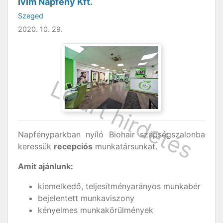
IvIm Napfény Kft.
Szeged
2020. 10. 29.
Napfényparkban nyíló Biohair szépségszalonba
keressük
recepciós
munkatársunkat.
Amit ajánlunk:
kiemelkedő, teljesítményarányos munkabér
bejelentett munkaviszony
kényelmes munkakörülmények