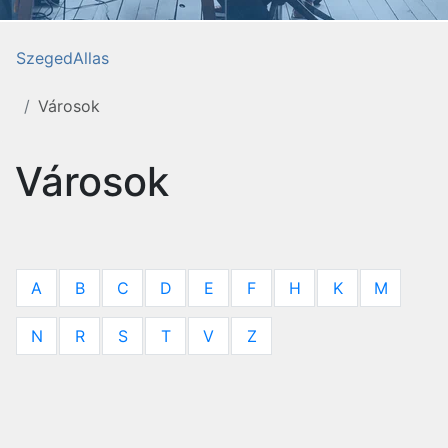
SzegedAllas
Városok
Városok
A
B
C
D
E
F
H
K
M
N
R
S
T
V
Z