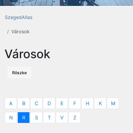
SzegedAllas
Városok
Városok
Röszke
A
B
C
D
E
F
H
K
M
N
R
S
T
V
Z