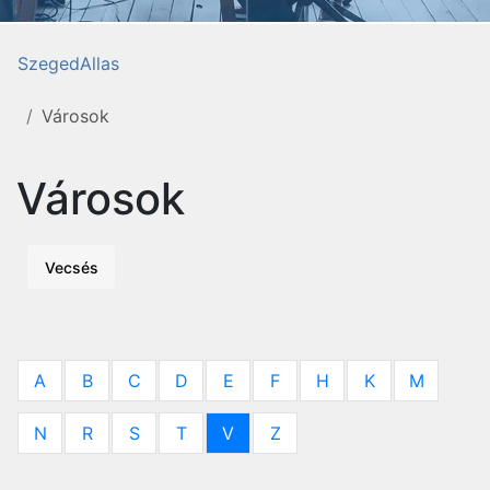
SzegedAllas
Városok
Városok
Vecsés
A
B
C
D
E
F
H
K
M
N
R
S
T
V
Z