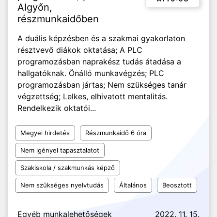
Algyőn,
részmunkaidőben
A duális képzésben és a szakmai gyakorlaton
résztvevő diákok oktatása; A PLC
programozásban naprakész tudás átadása a
hallgatóknak. Önálló munkavégzés; PLC
programozásban jártas; Nem szükséges tanár
végzettség; Lelkes, elhivatott mentalitás.
Rendelkezik oktatói...
Megyei hirdetés
Részmunkaidő 6 óra
Nem igényel tapasztalatot
Szakiskola / szakmunkás képző
Nem szükséges nyelvtudás
Általános
Beosztott
Egyéb munkalehetőségek
2022. 11. 15.