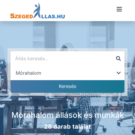
Mórahalom állások és munkák
28 darab találat