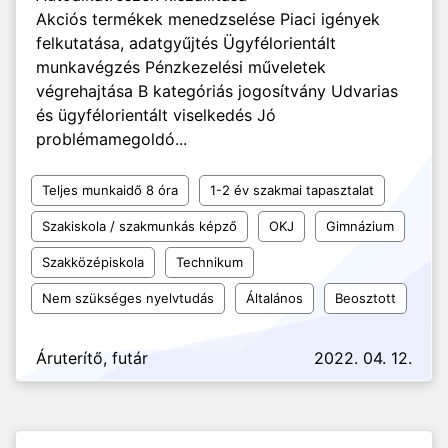
Akciós termékek menedzselése Piaci igények
felkutatása, adatgyűjtés Ügyfélorientált
munkavégzés Pénzkezelési műveletek
végrehajtása B kategóriás jogosítvány Udvarias
és ügyfélorientált viselkedés Jó
problémamegoldó...
Teljes munkaidő 8 óra
1-2 év szakmai tapasztalat
Szakiskola / szakmunkás képző
OKJ
Gimnázium
Szakközépiskola
Technikum
Nem szükséges nyelvtudás
Általános
Beosztott
Áruterítő, futár
2022. 04. 12.