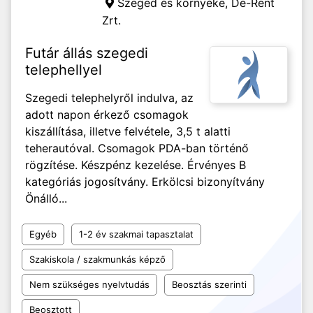
Szeged és környéke,
De-Rent
Zrt.
Futár állás szegedi
telephellyel
Szegedi telephelyről indulva, az
adott napon érkező csomagok
kiszállítása, illetve felvétele, 3,5 t alatti
teherautóval. Csomagok PDA-ban történő
rögzítése. Készpénz kezelése. Érvényes B
kategóriás jogosítvány. Erkölcsi bizonyítvány
Önálló...
Egyéb
1-2 év szakmai tapasztalat
Szakiskola / szakmunkás képző
Nem szükséges nyelvtudás
Beosztás szerinti
Beosztott