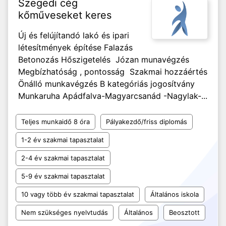
Szegedi cég
kőműveseket keres
Új és felújítandó lakó és ipari
létesítmények építése Falazás
Betonozás Hőszigetelés Józan munavégzés
Megbízhatóság , pontosság Szakmai hozzáértés
Önálló munkavégzés B kategóriás jogosítvány
Munkaruha Apádfalva-Magyarcsanád -Nagylak-...
Teljes munkaidő 8 óra
Pályakezdő/friss diplomás
1-2 év szakmai tapasztalat
2-4 év szakmai tapasztalat
5-9 év szakmai tapasztalat
10 vagy több év szakmai tapasztalat
Általános iskola
Nem szükséges nyelvtudás
Általános
Beosztott