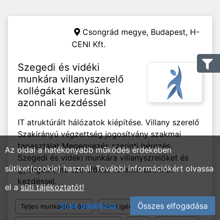
Csongrád megye, Budapest,
H-
CENI Kft.
Szegedi és vidéki
munkára villanyszerelő
kollégákat keresünk
azonnali kezdéssel
IT atruktúrált hálózatok kiépítése. Villany szerelő
Szakirányú végzettség jogosítvány szakmai
tapasztalat Megegyezés szerinti bérezés.
Az oldal a hatékonyabb működés érdekében
Szegedi és vidéki munkára villanyszrelőket és
sütiket(cookie) használ. További információkért olvassa
gyengeáramú szerelőket keresek azonnali
kezdéssel.
el a
süti tájékoztatót!
Sütik beállítása
Összes elfogadása
Teljes munkaidő 8 óra
Nem igényel tapasztalatot