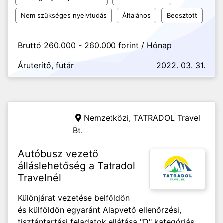
Nem szükséges nyelvtudás
Általános
Beosztott
Bruttó 260.000 - 260.000 forint / Hónap
Áruterítő, futár
2022. 03. 31.
Nemzetközi,
TATRADOL Travel
Bt.
Autóbusz vezető
álláslehetőség a Tatradol
Travelnél
Különjárat vezetése belföldön
és külföldön egyaránt Alapvető ellenőrzési,
tisztántartási feladatok ellátása "D" kategóriás