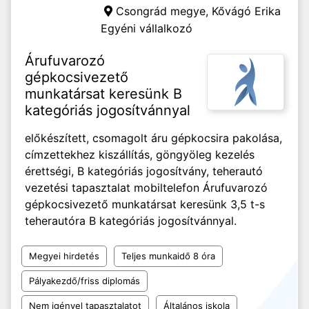
Csongrád megye,
Kővágó Erika
Egyéni vállalkozó
Árufuvarozó
gépkocsivezető
munkatársat keresünk B
kategóriás jogosítvánnyal
előkészített, csomagolt áru gépkocsira pakolása,
címzettekhez kiszállítás, göngyöleg kezelés
érettségi, B kategóriás jogosítvány, teherautó
vezetési tapasztalat mobiltelefon Árufuvarozó
gépkocsivezető munkatársat keresünk 3,5 t-s
teherautóra B kategóriás jogosítvánnyal.
Megyei hirdetés
Teljes munkaidő 8 óra
Pályakezdő/friss diplomás
Nem igényel tapasztalatot
Általános iskola