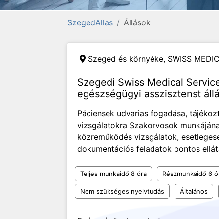
SzegedAllas
Állások
Szeged és környéke,
SWISS MEDIC
Szegedi Swiss Medical Servi
egészségügyi asszisztenst áll
Páciensek udvarias fogadása, tájékozt
vizsgálatokra Szakorvosok munkájána
közreműködés vizsgálatok, esetleges
dokumentációs feladatok pontos ellát
Teljes munkaidő 8 óra
Részmunkaidő 6 ó
Nem szükséges nyelvtudás
Általános