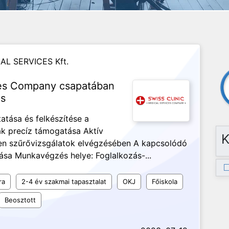
AL SERVICES Kft.
ces Company csapatában
ás
atása és felkészítése a
k precíz támogatása Aktív
K
en szűrővizsgálatok elvégzésében A kapcsolódó
ása Munkavégzés helye: Foglalkozás-...
ra
2-4 év szakmai tapasztalat
OKJ
Főiskola
Beosztott