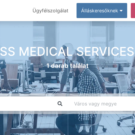
Ügyfélszolgálat
Álláskeresőknek
SS MEDICAL SERVICES 
1 darab találat