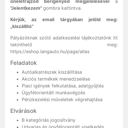
önéletrajzod bérigényed megjelölésével
a
"Jelentkezem"
gombra kattintva.
Kérjük, az email tárgyában jelöld meg:
„kiszállító”
Pályázóknak szóló adatkezelési tájékoztatónk itt
tekinthető meg:
https://eshop.langauto.hu/page/allas
Feladatok
Autóalkatrészek kiszállítása
Akciós termékek menedzselése
Piaci igények felkutatása, adatgyűjtés
Ügyfélorientált munkavégzés
Pénzkezelési műveletek végrehajtása
Elvárások
B kategóriás jogosítvány
Udvarias és ügyfélorientált viselkedés