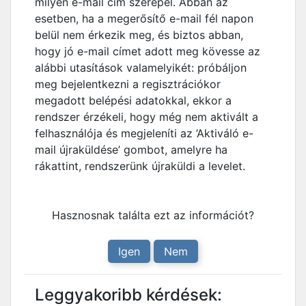
milyen e-mail cím szerepel. Abban az
esetben, ha a megerősítő e-mail fél napon
belül nem érkezik meg, és biztos abban,
hogy jó e-mail címet adott meg kövesse az
alábbi utasítások valamelyikét: próbáljon
meg bejelentkezni a regisztrációkor
megadott belépési adatokkal, ekkor a
rendszer érzékeli, hogy még nem aktivált a
felhasználója és megjeleníti az ’Aktiváló e-
mail újraküldése’ gombot, amelyre ha
rákattint, rendszerünk újraküldi a levelet.
Hasznosnak találta ezt az információt?
Igen
Nem
Leggyakoribb kérdések: