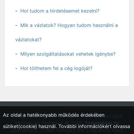
Hol tudom a hirdetésemet kezelni?
Mik a vázlatok? Hogyan tudom használni a
vázlatokat?
Milyen szolgáltatásokat vehetek igénybe?
Hol tölthetem fel a cég logóját?
Az oldal a hatékonyabb működés érdekében
"Szeged, Csongrád vármegyei régió állásportálja"
Minden jog fentartva © 2026.
SzegedAllas.hu
sütiket(cookie) használ. További információkért olvassa
Üzemeltető: IT-Nav Hungary Kft. | "Az elsők közé