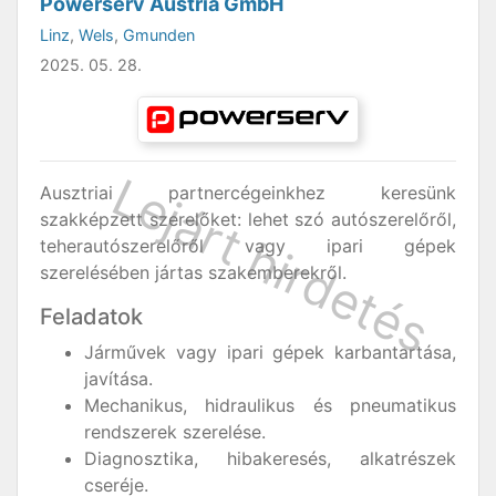
Powerserv Austria GmbH
Linz
,
Wels
,
Gmunden
2025. 05. 28.
Ausztriai partnercégeinkhez keresünk
szakképzett szerelőket: lehet szó autószerelőről,
teherautószerelőről vagy ipari gépek
szerelésében jártas szakemberekről.
Feladatok
Járművek vagy ipari gépek karbantartása,
javítása.
Mechanikus, hidraulikus és pneumatikus
rendszerek szerelése.
Diagnosztika, hibakeresés, alkatrészek
cseréje.