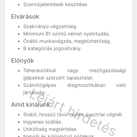
Szervizjelentések készítése.
Elvárások
Szakirányú végzettség.
Minimum B1 szintű német nyelvtudás.
Önálló munkavégzés, megbízhatóság.
B kategóriás jogosítvány.
Előnyök
Teherautókkal vagy mezőgazdasági
gépekkel szerzett tapasztalat.
Számítógépes diagnosztikában való
jártasság.
Amit kínálunk
Stabil, hosszú távú munka ausztriai cégnél.
Ingyenes szállás.
Útiköltség megtérítése.
Napidíj és különböző pótlékok.