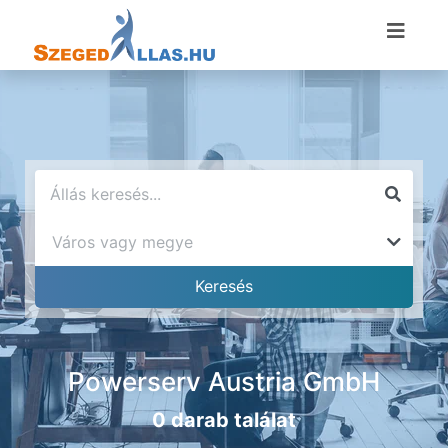
Powerserv Austria GmbH
0 darab találat