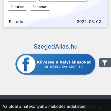
Általános
Beosztott
Rakodó
2022. 05. 02.
SzegedAllas.hu
Az oldal a hatékonyabb működés érdekében
"Szeged, Csongrád vármegyei régió állásportálja"