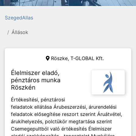
SzegedAllas
Állások
Röszke,
T-GLOBAL Kft.
Élelmiszer eladó,
pénztáros munka
Röszkén
Értékesítési, pénztárosi
feladatok ellátása Árubeszerzési, árurendelési
feladatok elősegítése reszort szerint Áruátvétel,
árukihelyezés, polctükör megtartása szerint
Csemegepultból való értékesítés Élelmiszer