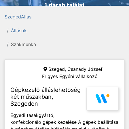
1 darab találat
SzegedAllas
Állások
Szakmunka
Szeged,
Csanády József
Frigyes Egyéni vállalkozó
Gépkezelő álláslehetőség
két műszakban,
Szegeden
Egyedi tasakgyártó,
konfekcionáló gépek kezelése A gépek beállítása