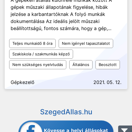
A gépeken átállás különféle munkák között A
gépek műszaki állapotának figyelése, hibák
jelzése a karbantartóknak A folyó munkák
dokumentálása Az ideális jelölt műszaki
beállítottságú, fontos számára, hogy a gép,...
Teljes munkaidő 8 óra
Nem igényel tapasztalatot
Szakiskola / szakmunkás képző
Nem szükséges nyelvtudás
Általános
Beosztott
Gépkezelő
2021. 05. 12.
SzegedAllas.hu