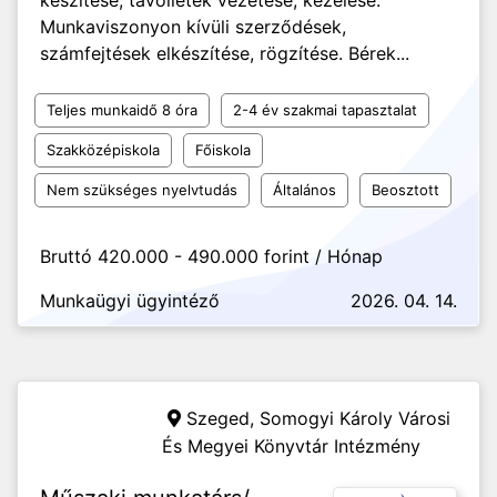
készítése, távollétek vezetése, kezelése.
Munkaviszonyon kívüli szerződések,
számfejtések elkészítése, rögzítése. Bérek...
Teljes munkaidő 8 óra
2-4 év szakmai tapasztalat
Szakközépiskola
Főiskola
Nem szükséges nyelvtudás
Általános
Beosztott
Bruttó 420.000 - 490.000 forint / Hónap
Munkaügyi ügyintéző
2026. 04. 14.
Szeged,
Somogyi Károly Városi
És Megyei Könyvtár Intézmény