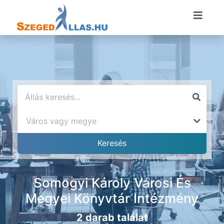
Somogyi Károly Városi És
Megyei Könyvtár Intézmény
2 darab találat