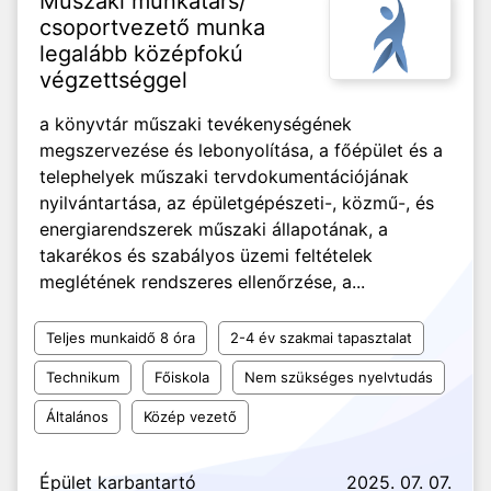
Műszaki munkatárs/
csoportvezető munka
legalább középfokú
végzettséggel
a könyvtár műszaki tevékenységének
megszervezése és lebonyolítása, a főépület és a
telephelyek műszaki tervdokumentációjának
nyilvántartása, az épületgépészeti-, közmű-, és
energiarendszerek műszaki állapotának, a
takarékos és szabályos üzemi feltételek
meglétének rendszeres ellenőrzése, a...
Teljes munkaidő 8 óra
2-4 év szakmai tapasztalat
Technikum
Főiskola
Nem szükséges nyelvtudás
Általános
Közép vezető
Épület karbantartó
2025. 07. 07.