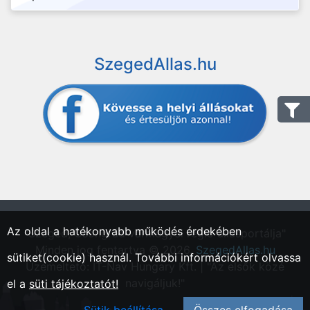
SzegedAllas.hu
Az oldal a hatékonyabb működés érdekében
"Szeged, Csongrád vármegyei régió állásportálja"
Minden jog fentartva © 2026.
SzegedAllas.hu
sütiket(cookie) használ. További információkért olvassa
Üzemeltető: IT-Nav Hungary Kft. | "Az elsők közé
navigáljuk!"
el a
süti tájékoztatót!