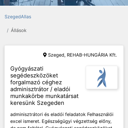
SzegedAllas
Állások
Szeged,
REHAB-HUNGÁRIA Kft.
Gyógyászati
segédeszközöket
forgalmazó céghez
adminisztrátor / eladói
munkakörbe munkatársat
keresünk Szegeden
adminisztrátori és eladói feladatok Felhasználói
excel ismeret. Egészségügyi végzettség előny,