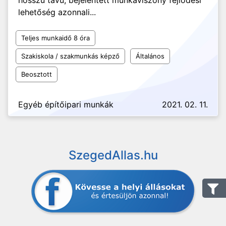
hosszú távú, bejelentett munkaviszony fejlődési
lehetőség azonnali...
Teljes munkaidő 8 óra
Szakiskola / szakmunkás képző
Általános
Beosztott
Egyéb építőipari munkák
2021. 02. 11.
SzegedAllas.hu