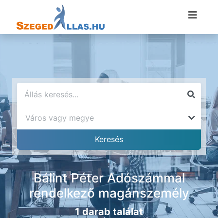
Bálint Péter Adószámmal
rendelkező magánszemély
1 darab találat