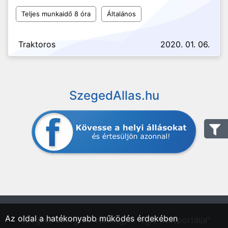
Teljes munkaidő 8 óra
Általános
Traktoros
2020. 01. 06.
SzegedAllas.hu
Az oldal a hatékonyabb működés érdekében
"Szeged, Csongrád vármegyei régió állásportálja"