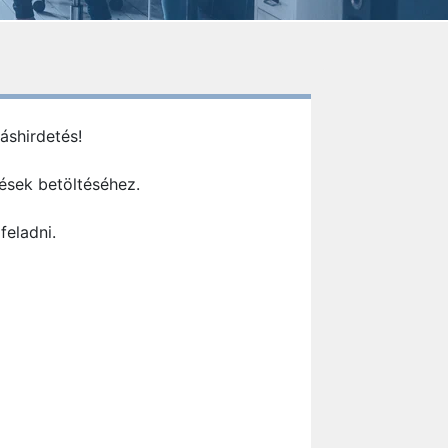
áshirdetés!
ések betöltéséhez.
feladni.