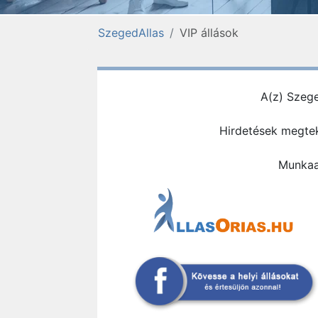
SzegedAllas
VIP állások
A(z) Szege
Hirdetések megtek
Munkaad