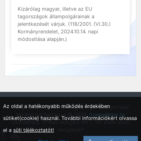
Kizárólag magyar, illetve az EU
tagországok állampolgárainak a
jelentkezését várjuk. (118/2001. (VI.30.)
Kormányrendelet, 2024.10.14. napi
módosítása alapján.)
Az oldal a hatékonyabb működés érdekében
"Szeged, Csongrád vármegyei régió állásportálja"
Minden jog fentartva © 2026.
SzegedAllas.hu
sütiket(cookie) használ. További információkért olvassa
Üzemeltető: IT-Nav Hungary Kft. | "Az elsők közé
navigáljuk!"
el a
süti tájékoztatót!