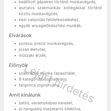
beállított gépeken történő munkavégzés,
asztalos szakmunkás kollégákkal történő
közös munkavégzés,
kézi csiszolás felületkezeléshez,
egyéb anyagelőkészítési munkák,
Elvárások
pontos, precíz munkavégzés,
józan életvitel,
műszaki érzék,
Előnyök
szakirányú munka tapasztalat,
B kategóriájú jogosítvány,
targonca jogosítvány,
Amit kínálunk
satbil, versenyképes kereset,
jó hangulatú összetartó kllektíva,