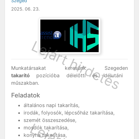
Szeged
2025. 06. 23.
Munkatársakat keresünk Szegeden
takarító
pozícióba délelőtti és délutáni
műszakban.
Feladatok
általános napi takarítás,
irodák, folyosók, lépcsőház takarítása,
szemét összeszedése,
mosdók takarítása,
konyha takarítása,