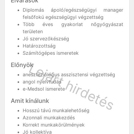
Elvárások
Diplomás ápoló/egészségügyi manager
felsőfokú egészségügyi végzettség
Több éves gyakorlat nőgyógyászat
területen
Jó szervezőkészség
Határozottság
Számítógépes ismeretek
Előnyök
aneszteziológus asszisztensi végzettség
angol nyelvtudás
e-Medsol ismerete
Amit kínálunk
Hosszú távú munkalehetőség
Azonnali munkakezdés
Korrekt munkakörülmények
Jó kollektíva