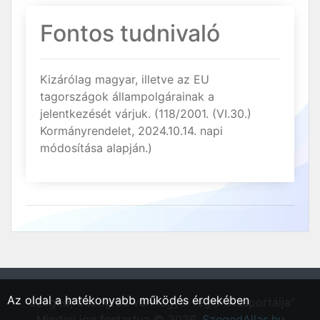
Fontos tudnivaló
Kizárólag magyar, illetve az EU
tagországok állampolgárainak a
jelentkezését várjuk. (118/2001. (VI.30.)
Kormányrendelet, 2024.10.14. napi
módosítása alapján.)
Az oldal a hatékonyabb működés érdekében
"Szeged, Csongrád vármegyei régió állásportálja"
Minden jog fentartva © 2026.
SzegedAllas.hu