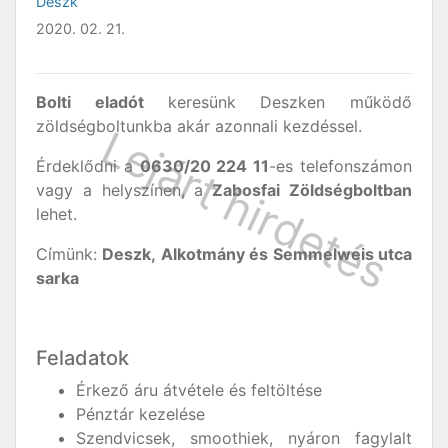
Deszk
2020. 02. 21.
Bolti eladót
keresünk Deszken működő
zöldségboltunkba akár azonnali kezdéssel.
Érdeklődni a
0630/20 224 11
-es telefonszámon
vagy a helyszínen, a
Zabosfai Zöldségboltban
lehet.
Címünk:
Deszk, Alkotmány és Semmelweis utca
sarka
Feladatok
Érkező áru átvétele és feltöltése
Pénztár kezelése
Szendvicsek, smoothiek, nyáron fagylalt