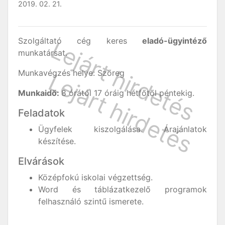
2019. 02. 21.
Szolgáltató cég keres
eladó-ügyintéző
munkatársat.
Munkavégzés helye: Szőreg
Munkaidő:
8 órától 17 óráig hétfőtől péntekig.
Feladatok
Ügyfelek kiszolgálása. Árajánlatok
készítése.
Elvárások
Középfokú iskolai végzettség.
Word és táblázatkezelő programok
felhasználó szintű ismerete.