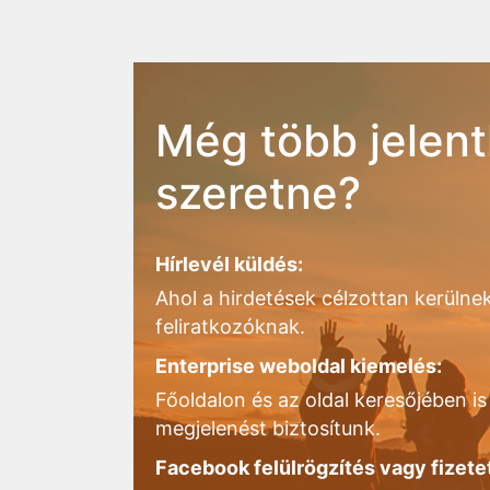
Még több jelent
szeretne?
Hírlevél küldés:
Ahol a hirdetések célzottan kerülnek
feliratkozóknak.
Enterprise weboldal kiemelés:
Főoldalon és az oldal keresőjében is 
megjelenést biztosítunk.
Facebook felülrögzítés vagy fizete