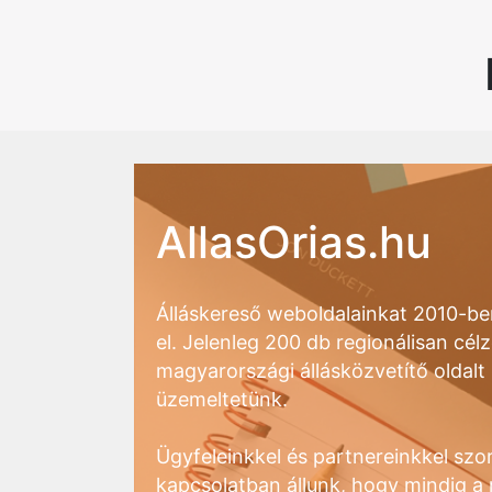
AllasOrias.hu
Álláskereső weboldalainkat 2010-ben
el. Jelenleg 200 db regionálisan célz
magyarországi állásközvetítő oldalt
üzemeltetünk.
Ügyfeleinkkel és partnereinkkel szo
kapcsolatban állunk, hogy mindig 