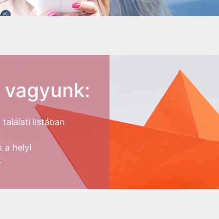
n vagyunk:
alálati listában
 a helyi
.