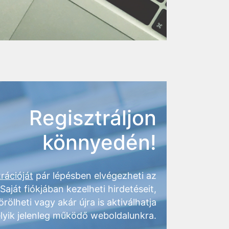
Regisztráljon
könnyedén!
rációját
pár lépésben elvégezheti az
 Saját fiókjában kezelheti hirdetéseit,
örölheti vagy akár újra is aktiválhatja
lyik jelenleg működő weboldalunkra.