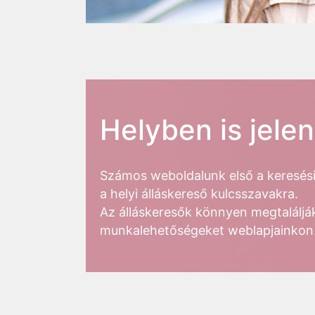
Helyben is jele
Számos weboldalunk első a keresési t
a helyi álláskereső kulcsszavakra.
Az álláskeresők könnyen megtalálják
munkalehetőségeket weblapjainkon