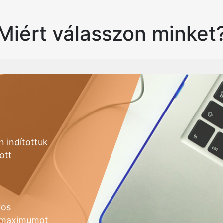
Miért válasszon minket
 indítottuk
ott
ros
a maximumot