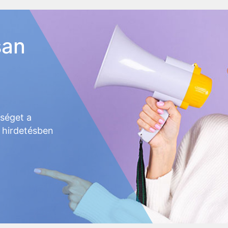
san
őséget a
 hirdetésben