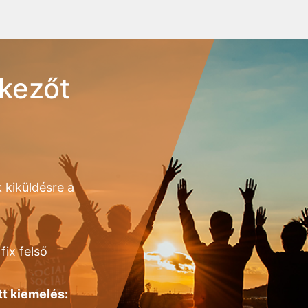
kezőt
 kiküldésre a
fix felső
tt kiemelés: