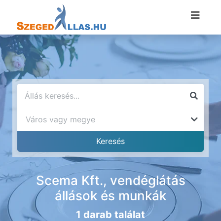
Scema Kft., vendéglátás
állások és munkák
1 darab találat