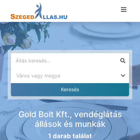
Gold Bolt Kft., vendéglátás
állások és munkák
1 darab találat