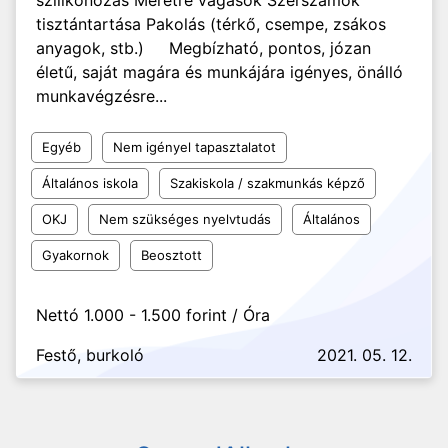
szilikonozás Méretre vágások Szerszámok
tisztántartása Pakolás (térkő, csempe, zsákos
anyagok, stb.) Megbízható, pontos, józan
életű, saját magára és munkájára igényes, önálló
munkavégzésre...
Egyéb
Nem igényel tapasztalatot
Általános iskola
Szakiskola / szakmunkás képző
OKJ
Nem szükséges nyelvtudás
Általános
Gyakornok
Beosztott
Nettó 1.000 - 1.500 forint / Óra
Festő, burkoló
2021. 05. 12.