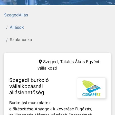
SzegedAllas
Állások
Szakmunka
Szeged,
Takács Ákos Egyéni
vállalkozó
Szegedi burkoló
vállalkozásnál
álláslehetőség
Burkolási munkálatok
előkészítése Anyagok kikeverése Fugázás,