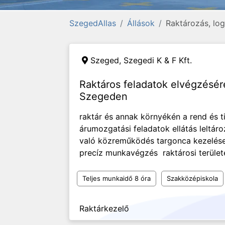
SzegedAllas
Állások
Raktározás, log
Szeged,
Szegedi K & F Kft.
Raktáros feladatok elvégzésé
Szegeden
raktár és annak környékén a rend és t
árumozgatási feladatok ellátás leltár
való közreműködés targonca kezelés
precíz munkavégzés raktárosi területen
Teljes munkaidő 8 óra
Szakközépiskola
Raktárkezelő