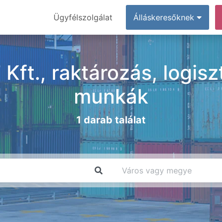
Ügyfélszolgálat
Álláskeresőknek
Kft., raktározás, logisz
munkák
1 darab találat