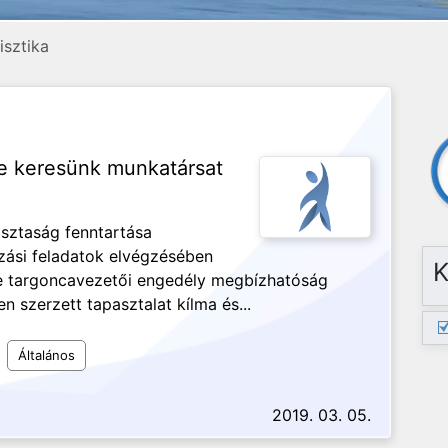
isztika
re keresünk munkatársat
isztaság fenntartása
ozási feladatok elvégzésében
K
e targoncavezetői engedély megbízhatóság
 szerzett tapasztalat kílma és...
Általános
2019. 03. 05.