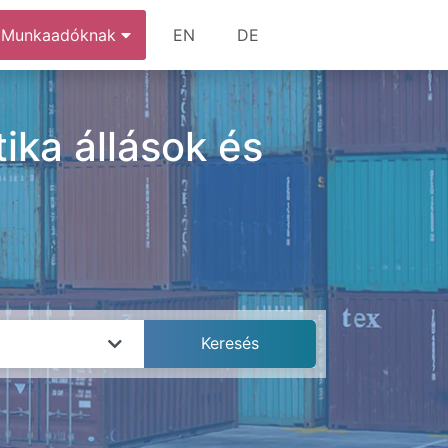
Munkaadóknak
EN
DE
tika állások és