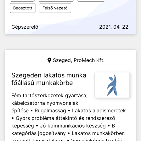
Beosztott
Felső vezető
Gépszerelő
2021. 04. 22.
Szeged,
ProMech Kft.
Szegeden lakatos munka
főállású munkakörbe
Fém tartószerkezetek gyártása,
kábelcsatorna nyomvonalak
építése • Rugalmasság • Lakatos alapismeretek
• Gyors probléma áttekintő és rendszerező
képesség • Jó kommunikációs készség • B
kategóriás jogosítvány • Lakatos munkakörben
szerzett tapasztalatok • Versenyképes fizetés