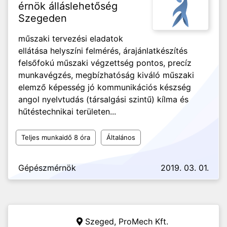
érnök álláslehetőség
Szegeden
műszaki tervezési eladatok
ellátása helyszíni felmérés, árajánlatkészítés
felsőfokú műszaki végzettség pontos, precíz
munkavégzés, megbízhatóság kiváló műszaki
elemző képesség jó kommunikációs készség
angol nyelvtudás (társalgási szintű) kílma és
hűtéstechnikai területen...
Teljes munkaidő 8 óra
Általános
Gépészmérnök
2019. 03. 01.
Szeged,
ProMech Kft.