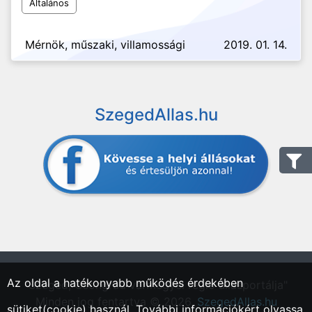
Általános
Mérnök, műszaki, villamossági
2019. 01. 14.
SzegedAllas.hu
Az oldal a hatékonyabb működés érdekében
"Szeged, Csongrád vármegyei régió állásportálja"
Minden jog fentartva © 2026.
SzegedAllas.hu
sütiket(cookie) használ. További információkért olvassa