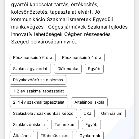
gyártói kapcsolat tartás, értékesítés,
kölcsönöztetés. tapasztalat elvárt. Jó
kommunikáció Szakmai ismeretek Egyedüli
munkavégzés Céges járművek Szakmai fejlődés
Innovatív lehetőségek Cégben részesedés
Szeged belvárosában nyiló...
Részmunkaidő 6 óra
Részmunkaidő 4 óra
Szakmai gyakorlat
Diákmunka
Egyéb
Pályakezdő/friss diplomás
1-2 év szakmai tapasztalat
2-4 év szakmai tapasztalat
Általános iskola
Szakiskola / szakmunkás képző
OKJ
Gimnázium
Szakközépiskola
Technikum
Egyéb
Általános
Többműszakos
Gyakornok