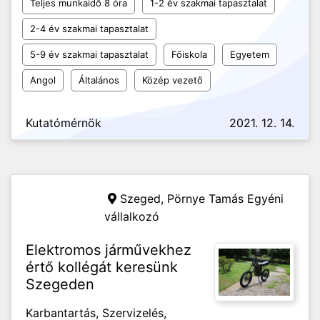
Teljes munkaidő 8 óra
1-2 év szakmai tapasztalat
2-4 év szakmai tapasztalat
5-9 év szakmai tapasztalat
Főiskola
Egyetem
Angol
Általános
Közép vezető
Kutatómérnök
2021. 12. 14.
Szeged,
Pörnye Tamás Egyéni
vállalkozó
Elektromos járművekhez
értő kollégát keresünk
Szegeden
Karbantartás, Szervizelés,