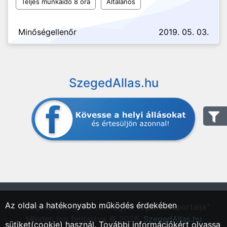
Teljes munkaidő 8 óra
Általános
Minőségellenőr
2019. 05. 03.
SzegedAllas.hu
Az oldal a hatékonyabb működés érdekében
"Szeged, Csongrád vármegyei régió állásportálja"
Minden jog fentartva © 2026.
SzegedAllas.hu
sütiket(cookie) használ. További információkért olvassa