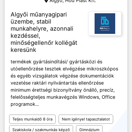
Algyő,
Hód Plast Kft.
Algyői műanyagipari
üzembe, stabil
munkahelyre, azonnali
kezdéssel,
minőségellenőr kollégát
keresünk
termékek gyártásindítási/ gyártásközi és
utóellenőrzése tesztek elvégzése mikroszkópos
és egyéb vizsgálatok végzése dokumentációk
vezetése raktári nyilvántartás ellenőrzése
minimum érettségi bizonyítvány önálló, precíz,
felelősségteljes munkavégzés Windows, Office
programok...
Teljes munkaidő 8 óra
Nem igényel tapasztalatot
Szakiskola / szakmunkás képző
Gimnázium